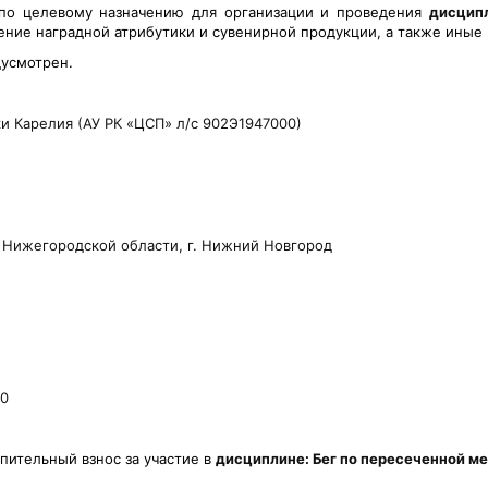
 по целевому назначению для организации и проведения
дисцип
тение наградной атрибутики и сувенирной продукции, а также иные
дусмотрен.
и Карелия (АУ РК «ЦСП» л/с 902Э1947000)
 Нижегородской области, г. Нижний Новгород
30
пительный взнос за участие в
дисциплине: Бег по пересеченной м