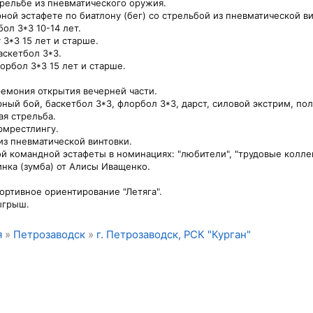
трельбе из пневматического оружия.
ной эстафете по биатлону (бег) со стрельбой из пневматической ви
ол 3*3 10-14 лет.
 3*3 15 лет и старше.
аскетбол 3*3.
орбол 3*3 15 лет и старше.
емония открытия вечерней части.
ный бой, баскетбол 3*3, флорбол 3*3, дарст, силовой экстрим, пол
ая стрельба.
рмрестлингу.
из пневматической винтовки.
ой командной эстафеты в номинациях: "любители", "трудовые колле
инка (зумба) от Алисы Иващенко.
ортивное ориентирование "Летяга".
ыгрыш.
я
»
Петрозаводск
»
г. Петрозаводск, РСК "Курган"