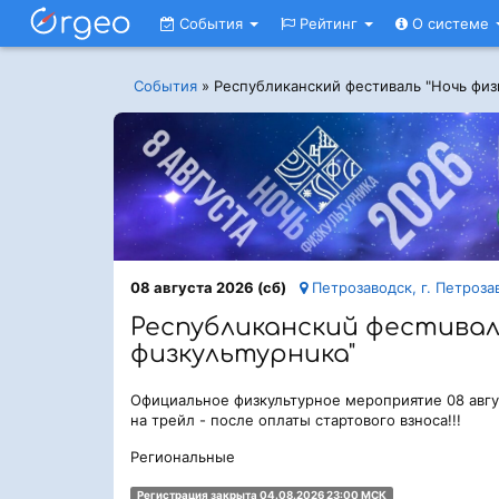
События
Рейтинг
О системе
События
»
Республиканский фестиваль "Ночь физ
08 августа 2026 (сб)
Петрозаводск, г. Петрозав
Республиканский фестивал
физкультурника"
Официальное физкультурное мероприятие 08 авгу
на трейл - после оплаты стартового взноса!!!
Региональные
Регистрация закрыта 04.08.2026 23:00 МСК