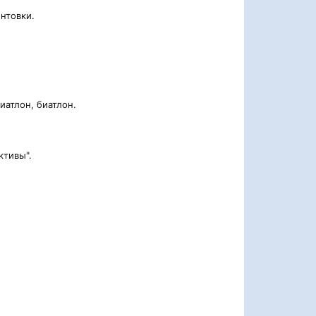
нтовки.
иатлон, биатлон.
ктивы".