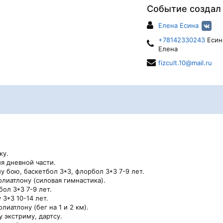
Событие создал
Елена Есина
+78142330243
Есин
Елена
fizcult.10@mail.ru
ку.
я дневной части.
у бою, баскетбол 3*3, флорбол 3*3 7-9 лет.
лиатлону (силовая гимнастика).
ол 3*3 7-9 лет.
3*3 10-14 лет.
лиатлону (бег на 1 и 2 км).
 экстриму, дартсу.