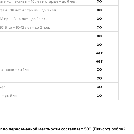
∞
ые коллективы – 16 лет и старше – до 6 чел.
∞
ли – 16 лет и старше – до 6 чел.
∞
3 г.р – 13-14 лет – до 2 чел.
∞
015 г.р – 10-12 лет – до 2 чел.
∞
∞
нет
нет
∞
и старше – до 1 чел.
∞
∞
чел.
∞
 – до 5 чел.
г по пересеченной местности
составляет 500 (Пятьсот) рублей.