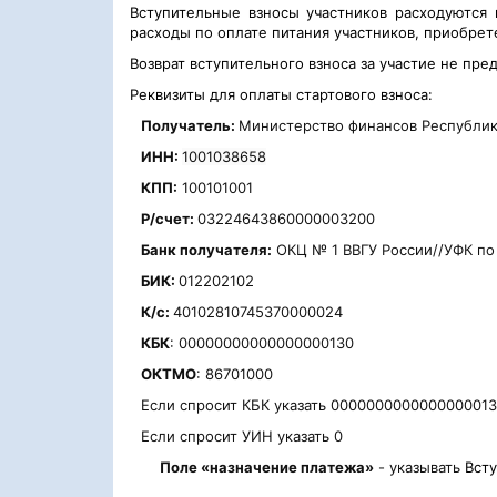
Вступительные взносы участников расходуются
расходы по оплате питания участников, приобре
Возврат вступительного взноса за участие не пре
Реквизиты для оплаты стартового взноса:
Получатель:
Министерство финансов Республик
ИНН:
1001038658
КПП:
100101001
P/счет:
03224643860000003200
Банк получателя:
ОКЦ № 1 ВВГУ России//УФК по
БИК:
012202102
К/с:
40102810745370000024
КБК
: 00000000000000000130
ОКТМО
: 86701000
Если спросит КБК указать 000000000000000001
Если спросит УИН указать 0
Поле «назначение платежа»
- указывать
Всту