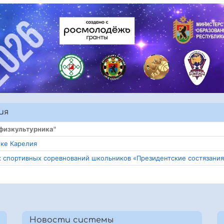
ия
 физкультурника"
ике Карелия
х спортивных соревнований школьников «Президентские состязания
Новости системы