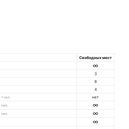
Свободных мест
∞
3
8
4
нет
 1 чел.
∞
5 чел.
∞
5 чел.
∞