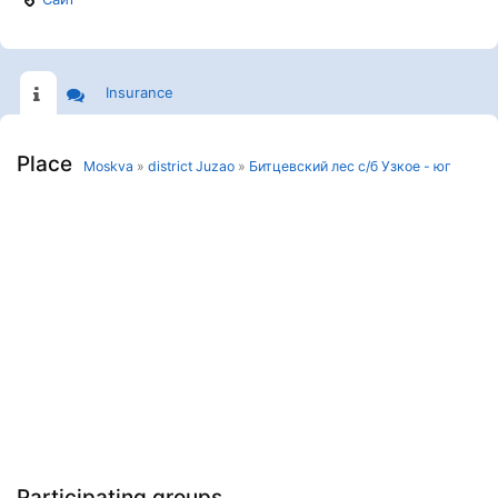
Insurance
Place
Moskva
»
district Juzao
»
Битцевский лес с/б Узкое - юг
Participating groups