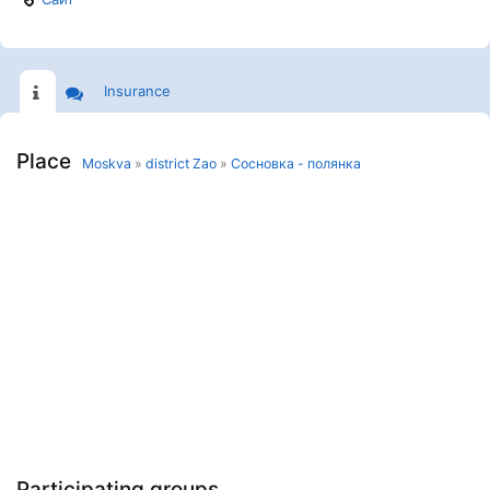
Insurance
Place
Moskva
»
district Zao
»
Сосновка - полянка
Participating groups