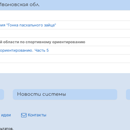
вановская обл.
ия "Гонка пасхального зайца"
ой области по спортивному ориентированию
 ориентированию. Часть 5
Новости системы
 идеи
Контакты
ьтатов.