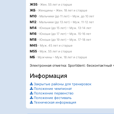
Ж55
- Жен. 55 лет и старше
ЖБ
- Женщины – Жен. 18 лет и старше
М10
- Мальчики (до 11 лет) – Муж. до 10 лет
М12
- Мальчики (до 13 лет) – Муж. 11-12 лет
М14
- Юноши (до 15 лет) – Муж. 13-14 лет
М16
- Юноши (до 17 лет) – Муж. 15-16 лет
М18
- Юноши (до 19 лет) – Муж. 17-18 лет
М45
- Муж. 45 лет и старше
М55
- Муж. 55 лет и старше
МБ
- Мужчины – Муж. 18 лет и старше
Электронная отметка: SportIdent: бесконтактный 
Информация
Закрытые районы для тренировок
Положение чемпионат
Положение первенство
Положение фестиваль
Техническая информация