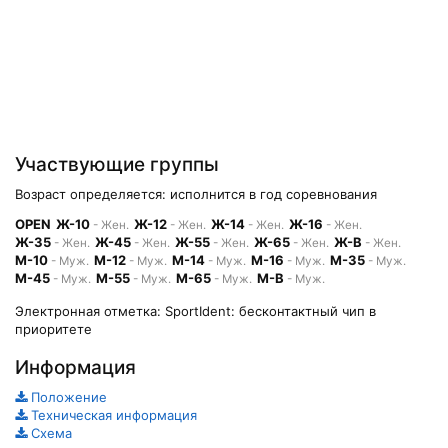
Участвующие группы
Возраст определяется: исполнится в год соревнования
OPEN
Ж-10
Ж-12
Ж-14
Ж-16
- Жен.
- Жен.
- Жен.
- Жен.
Ж-35
Ж-45
Ж-55
Ж-65
Ж-В
- Жен.
- Жен.
- Жен.
- Жен.
- Жен.
М-10
М-12
М-14
М-16
М-35
- Муж.
- Муж.
- Муж.
- Муж.
- Муж.
М-45
М-55
М-65
М-В
- Муж.
- Муж.
- Муж.
- Муж.
Электронная отметка: SportIdent: бесконтактный чип в
приоритете
Информация
Положение
Техническая информация
Схема