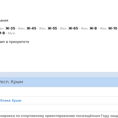
вания
Ж-35
Ж-45
Ж-55
Ж-65
Ж-В
М-10
ен.
- Жен.
- Жен.
- Жен.
- Жен.
- Жен.
М-В
- Муж.
чип в приоритете
есп. Крым
ублике Крым
енировка по спортивному ориентированию посвящённая Году защ