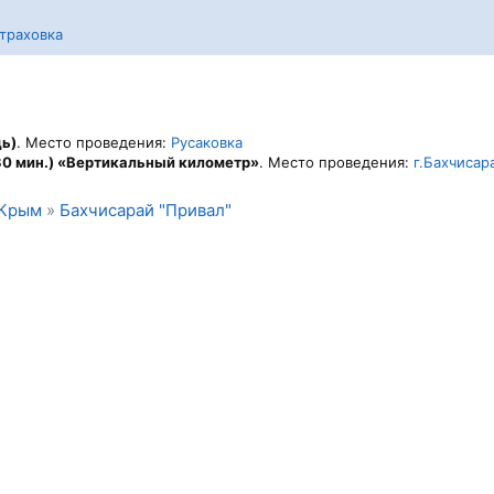
траховка
дь)
. Место проведения:
Русаковка
30 мин.) «Вертикальный километр»
. Место проведения:
г.Бахчисар
Крым
»
Бахчисарай "Привал"