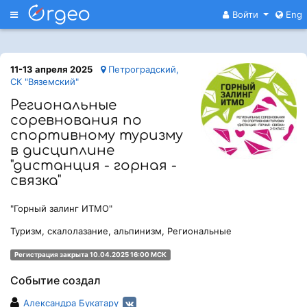
Меню
Войти
Eng
11-13 апреля 2025
Петроградский,
СК "Вяземский"
Региональные
соревнования по
спортивному туризму
в дисциплине
"дистанция - горная -
связка"
"Горный залинг ИТМО"
Туризм, скалолазание, альпинизм, Региональные
Регистрация закрыта 10.04.2025 16:00 МСК
Событие создал
Александра Букатару