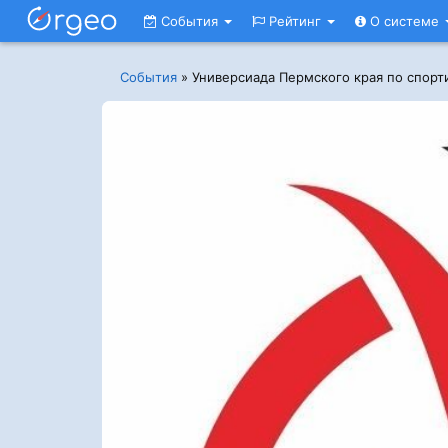
События
Рейтинг
О системе
События
»
Универсиада Пермского края по спор