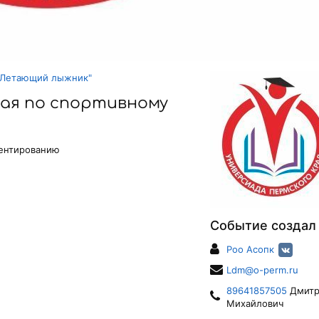
 "Летающий лыжник"
рая по спортивному
иентированию
Событие создал
Роо Асопк
Ldm@o-perm.ru
89641857505
Дмитр
Михайлович