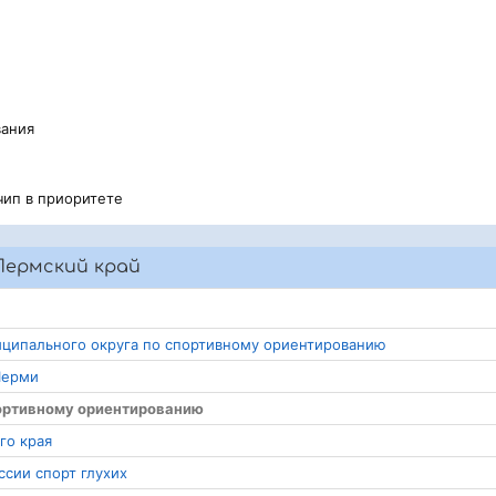
вания
чип в приоритете
Пермский край
ниципального округа по спортивному ориентированию
Перми
портивному ориентированию
го края
ссии спорт глухих