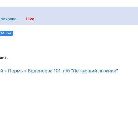
траховка
Live
Live
инт
.
ай
»
Пермь
»
Веденеева 101, л/б "Летающий лыжник"