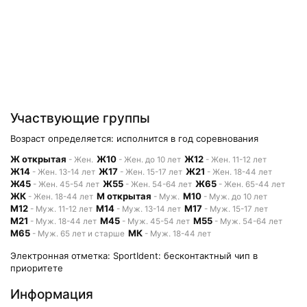
Участвующие группы
Возраст определяется: исполнится в год соревнования
Ж открытая
Ж10
Ж12
- Жен.
- Жен. до 10 лет
- Жен. 11-12 лет
Ж14
Ж17
Ж21
- Жен. 13-14 лет
- Жен. 15-17 лет
- Жен. 18-44 лет
Ж45
Ж55
Ж65
- Жен. 45-54 лет
- Жен. 54-64 лет
- Жен. 65-44 лет
ЖК
М открытая
М10
- Жен. 18-44 лет
- Муж.
- Муж. до 10 лет
М12
М14
М17
- Муж. 11-12 лет
- Муж. 13-14 лет
- Муж. 15-17 лет
М21
М45
М55
- Муж. 18-44 лет
- Муж. 45-54 лет
- Муж. 54-64 лет
М65
МК
- Муж. 65 лет и старше
- Муж. 18-44 лет
Электронная отметка: SportIdent: бесконтактный чип в
приоритете
Информация