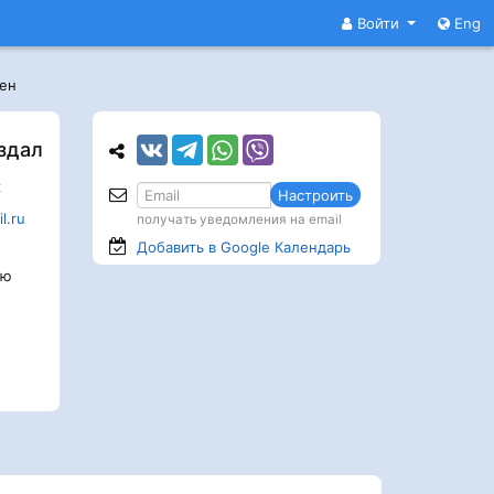
Войти
Eng
иен
здал
к
Настроить
l.ru
получать уведомления на email
Добавить в Google
Календарь
ию