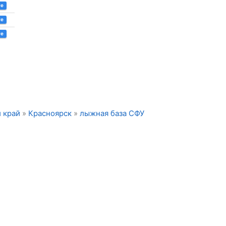
ve
ve
ve
 край
»
Красноярск
»
лыжная база СФУ