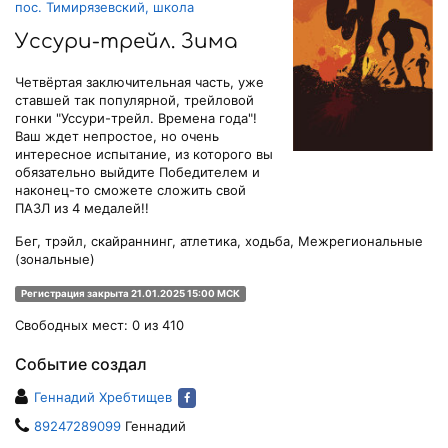
пос. Тимирязевский, школа
Уссури-трейл. Зима
Четвёртая заключительная часть, уже
ставшей так популярной, трейловой
гонки "Уссури-трейл. Времена года"!
Ваш ждет непростое, но очень
интересное испытание, из которого вы
обязательно выйдите Победителем и
наконец-то сможете сложить свой
ПАЗЛ из 4 медалей!!
Бег, трэйл, скайраннинг, атлетика, ходьба, Межрегиональные
(зональные)
Регистрация закрыта 21.01.2025 15:00 МСК
Свободных мест: 0 из 410
Событие создал
Геннадий Хребтищев
89247289099
Геннадий