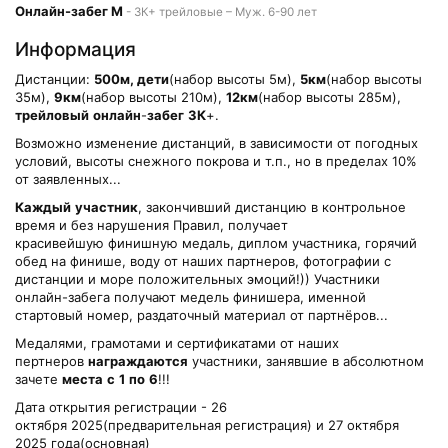
Онлайн-забег М
- 3К+ трейловые – Муж. 6-90 лет
Информация
Дистанции:
500м, дети
(набор высоты 5м),
5км
(набор высоты
35м),
9км
(набор высоты 210м),
12км
(набор высоты 285м),
трейловый
онлайн
-
забег
3К
+.
Возможно изменение дистанций, в зависимости от погодных
условий, высоты снежного покрова и т.п., но в пределах 10%
от заявленных...
Каждый
участник
, закончивший дистанцию в контрольное
время и без нарушения Правил, получает
красивейшую финишную медаль, диплом участника, горячий
обед на финише, воду от наших партнеров, фотографии с
дистанции и море положительных эмоций!)) Участники
онлайн-забега получают медель финишера, именной
стартовый номер, раздаточный материал от партнёров...
Медалями, грамотами и сертификатами от наших
пертнеров
награждаются
участники, занявшие в абсолютном
зачете
места
с
1
по
6
!!!
Дата открытия регистрации - 26
октября 2025(предварительная регистрация) и 27 октября
2025 года(основная)