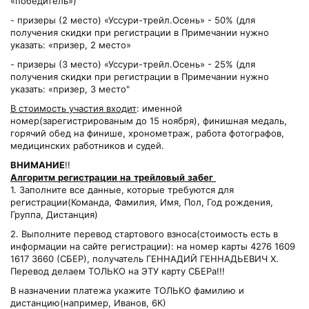
«победитель»)
- призеры (2 место) «Уссури-трейл.Осень» - 50% (для
получения скидки при регистрации в Примечании нужно
указать: «призер, 2 место»
- призеры (3 место) «Уссури-трейл.Осень» - 25% (для
получения скидки при регистрации в Примечании нужно
указать: «призер, 3 место"
В стоимость участия входит
: именной
номер(зарегистрированым до 15 ноября), финишная медаль,
горячий обед на финише, хронометраж, работа фотографов,
медицинских работников и судей.
ВНИМАНИЕ
!!
Алгоритм
регистрации
на
трейловый
забег
1. Заполните все данные, которые требуются для
регистрации(Команда, Фамилия, Имя, Пол, Год рождения,
Группа, Дистанция)
2. Выполните перевод стартового взноса(стоимость есть в
информации на сайте регистрации): на номер карты 4276 1609
1617 3660 (СБЕР), получатель ГЕННАДИЙ ГЕННАДЬЕВИЧ Х.
Перевод делаем ТОЛЬКО на ЭТУ карту СБЕРа!!!
В назначении платежа укажите ТОЛЬКО фамилию и
дистанцию(например, Иванов, 6К)