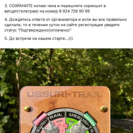
3. СОХРАНИТЕ копию чека и перешлите скриншот в
ватцап(телеграм) на номер 8 924 728 90 99
4. Дождитесь ответа от организатора и если вы все правильно
сделали, то в течении суток на сайте регистрации увидите
статус "Подтверждено(оплачено)"
5. До встречи на нашем старте...)))