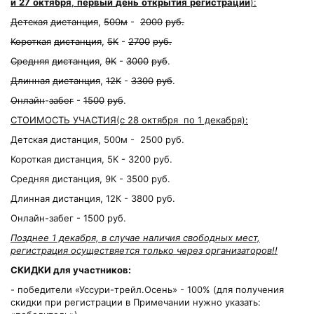
и
27
октября
,
первый
день
открытия
регистрации
):
Детская
дистанция
,
500м
-
2000
руб.
Короткая
дистанция
,
5К
-
2700
руб.
Средняя
дистанция
,
9К
-
3000
руб
.
Длинная
дистанция
,
12К
-
3300
руб
.
Онлайн
-
забег
-
1500
руб
.
СТОИМОСТЬ УЧАСТИЯ(c 28 октября по 1 декабря):
Детская дистанция, 500м - 2500 руб.
Короткая дистанция, 5К - 3200 руб.
Средняя дистанция, 9К - 3500 руб.
Длинная дистанция, 12К - 3800 руб.
Онлайн-забег - 1500 руб.
Позднее 1 декабря, в случае наличия свободных мест,
регистрация осуществяется только через организаторов!!
CКИДКИ для участников:
- победители «Уссури-трейл.Осень» - 100% (для получения
скидки при регистрации в Примечании нужно указать: