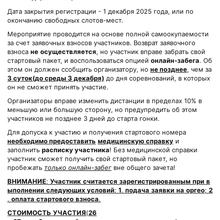
Дата закрытия регистрации - 1 декабря 2025 года, или по
окончанию свободных слотов-мест.
Мероприятие проводится на основе полной самоокупаемости
за счет заявочных взносов участников. Возврат заявочного
взноса
не
осуществляется
, но участник вправе забрать свой
стартовый пакет, и воспользоваться опцией
онлайн-забега
. Об
этом он должен ссобщить организатору, но
не позднее
, чем за
3 суток(до среды 3 декабря)
до дня соревнований, в которых
он не сможет принять участие.
Организаторы вправе изменить дистанции в пределах 10% в
меньшую или большую сторону, но предупредить об этом
участников не позднее 3 дней до старта гонки.
Для допуска к участию и получения стартового номера
необходимо предоставить
медицинскую справку
и
заполнить
расписку участника
! Без медицинской справки
участник сможет получить свой стартовый пакет, но
пробежать
только онлайн-забег
вне общего зачета!
ВНИМАНИЕ
:
Участник
считается
зарегистрированным
при
в
ыполнении
следующих
условий
:
1
.
подача
заявки
на
оргео
;
2
.
оплата
стартового
взноса
.
СТОИМОСТЬ
УЧАСТИЯ
(
26