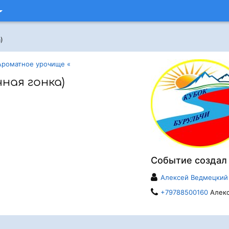
)
Ароматное урочище «
чная гонка)
Событие создал
Алексей Ведмецкий
+79788500160
Алек