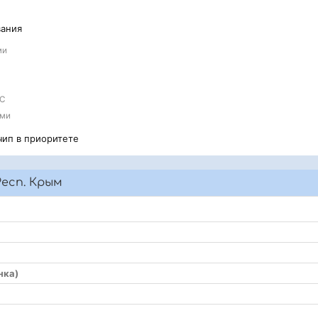
вания
ми
МС
ами
чип в приоритете
есп. Крым
нка)