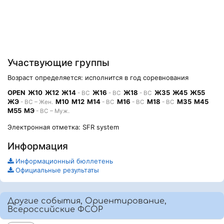
Участвующие группы
Возраст определяется: исполнится в год соревнования
OPEN
Ж10
Ж12
Ж14
Ж16
Ж18
Ж35
Ж45
Ж55
- ВС
- ВС
- ВС
ЖЭ
М10
М12
М14
М16
М18
М35
М45
- ВС – Жен.
- ВС
- ВС
- ВС
М55
МЭ
- ВС – Муж.
Электронная отметка: SFR system
Информация
Информационный бюллетень
Официальные результаты
Другие события, Ориентирование,
Всероссийские ФСОР