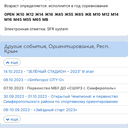
Возраст определяется: исполнится в год соревнования
OPEN
Ж10
Ж12
Ж14
Ж16
Ж45
Ж55
Ж65
ЖВ
М10
М12
М14
М16
М45
М55
М65
МВ
Электронная отметка: SFR system
Другие события, Ориентирование, Респ.
Крым
еще
14.10.2023 - “ЗЕЛЁНЫЙ СТАДИОН – 2023” III этап
08.10.2023 - «Simferopol CITY-O»
07.10.2023 - Первенство МБУ ДО «СШ№3 г. Симферополь»
30.09.2023 - 01.10.2023 - Открытый Чемпионат и первенство
Симферопольского района по спортивному ориентированию
08-10.09.2023 - «Звёздный старт 2023»
еще