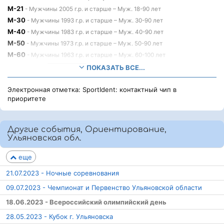
М-21
- Мужчины 2005 г.р. и старше – Муж. 18-90 лет
М-30
- Мужчины 1993 г.р. и старше – Муж. 30-90 лет
М-40
- Мужчины 1983 г.р. и старше – Муж. 40-90 лет
М-50
- Мужчины 1973 г.р. и старше – Муж. 50-90 лет
М-60
- Мужчины 1963 г.р. и старше – Муж. 60-100 лет
ОТКРЫТАЯ
- Простая дистанция уровня 14 гр – 15-90
ПОКАЗАТЬ ВСЕ...
Вне конкурса
лет
Электронная отметка: SportIdent: контактный чип в
приоритете
Другие события, Ориентирование,
Ульяновская обл.
еще
21.07.2023 - Ночные соревнования
09.07.2023 - Чемпионат и Первенство Ульяновской области
18.06.2023 - Всероссийский олимпийский день
28.05.2023 - Кубок г. Ульяновска