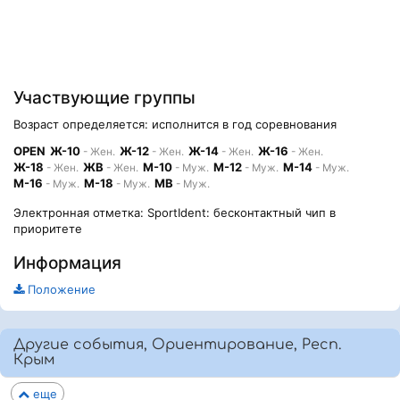
Участвующие группы
Возраст определяется: исполнится в год соревнования
OPEN
Ж-10
Ж-12
Ж-14
Ж-16
- Жен.
- Жен.
- Жен.
- Жен.
Ж-18
ЖВ
М-10
М-12
М-14
- Жен.
- Жен.
- Муж.
- Муж.
- Муж.
М-16
М-18
МВ
- Муж.
- Муж.
- Муж.
Электронная отметка: SportIdent: бесконтактный чип в
приоритете
Информация
Положение
Другие события, Ориентирование, Респ.
Крым
еще