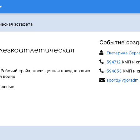
ческая эстафета
Событие созд
 легкоатлетическая
Екатерина Серг
594712
КМП и сп
 «Рабочий край», посвященная празднованию
594853
КМП и с
й войне
sport@ivgoradm.
нальные