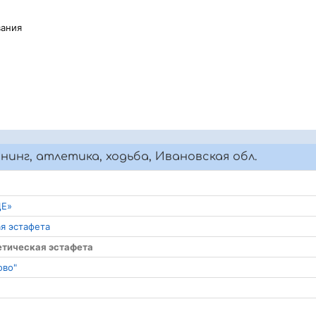
вания
нинг, атлетика, ходьба, Ивановская обл.
ЦЕ»
ая эстафета
етическая эстафета
ово"