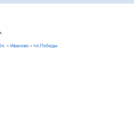
я.
бл.
»
Иваново
»
пл.Победы