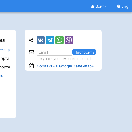
Войти
Eng
ал
еевна
Настроить
орта
получать уведомления на email
Добавить в Google
Календарь
порта
ru