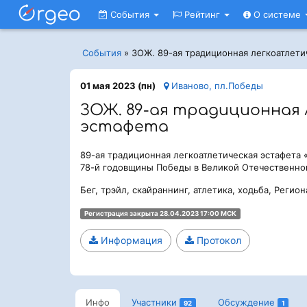
События
Рейтинг
О системе
События
»
ЗОЖ. 89-ая традиционная легкоатлети
01 мая 2023 (пн)
Иваново, пл.Победы
ЗОЖ. 89-ая традиционная
эстафета
89-ая традиционная легкоатлетическая эстафета
78-й годовщины Победы в Великой Отечественно
Бег, трэйл, скайраннинг, атлетика, ходьба, Регио
Регистрация закрыта 28.04.2023 17:00 МСК
Информация
Протокол
Инфо
Участники
Обсуждение
92
1