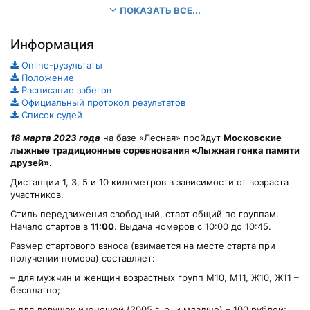
Мужчины 1982–1973
- М4 - 10 км – Муж. 41-50 лет
ПОКАЗАТЬ ВСЕ...
Мужчины 1992–1983
- М2 - 10 км – Муж. 31-40 лет
Мужчины 2004–1993
- М0 - 10 км – Муж. 19-30 лет
Информация
Юноши 2006–2005
- Ю5 - 10 км – Муж. 17-18 лет
Online-рузультаты
Юноши 2008–2007
- Ю4 - 5 км – Муж. 15-16 лет
Положение
Юноши 2010–2009
- Ю3 - 3 км – Муж. 13-14 лет
Расписание забегов
Официальный протокол результатов
Юноши 2012–2011
- Ю2 - 1 км – Муж. 11-12 лет
Список судей
Юноши 2014–2013
- Ю1 - 1 км – Муж. 9-10 лет
Юноши 2015 и младше
- Ю0 - 1 км – Муж. 4-8 лет
18 марта 2023 года
на базе «Лесная» пройдут
Московские
лыжные традиционные соревнования «Лыжная гонка памяти
друзей»
.
Дистанции 1, 3, 5 и 10 километров в зависимости от возраста
участников.
Стиль передвижения свободный, старт общий по группам.
Начало стартов в
11:00
. Выдача номеров с 10:00 до 10:45.
Размер стартового взноса (взимается на месте старта при
получении номера) составляет:
– для мужчин и женщин возрастных групп М10, М11, Ж10, Ж11 –
бесплатно;
– для девушек и юношей (2005 г. р. и младше) – 100 рублей;