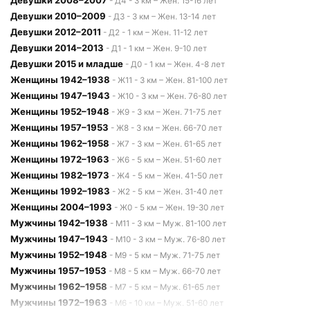
Девушки 2008–2007
- Д4 - 3 км – Жен. 15-16 лет
Девушки 2010–2009
- Д3 - 3 км – Жен. 13-14 лет
Девушки 2012–2011
- Д2 - 1 км – Жен. 11-12 лет
Девушки 2014–2013
- Д1 - 1 км – Жен. 9-10 лет
Девушки 2015 и младше
- Д0 - 1 км – Жен. 4-8 лет
Женщины 1942–1938
- Ж11 - 3 км – Жен. 81-100 лет
Женщины 1947–1943
- Ж10 - 3 км – Жен. 76-80 лет
Женщины 1952–1948
- Ж9 - 3 км – Жен. 71-75 лет
Женщины 1957–1953
- Ж8 - 3 км – Жен. 66-70 лет
Женщины 1962–1958
- Ж7 - 3 км – Жен. 61-65 лет
Женщины 1972–1963
- Ж6 - 5 км – Жен. 51-60 лет
Женщины 1982–1973
- Ж4 - 5 км – Жен. 41-50 лет
Женщины 1992–1983
- Ж2 - 5 км – Жен. 31-40 лет
Женщины 2004–1993
- Ж0 - 5 км – Жен. 19-30 лет
Мужчины 1942–1938
- М11 - 3 км – Муж. 81-100 лет
Мужчины 1947–1943
- М10 - 3 км – Муж. 76-80 лет
Мужчины 1952–1948
- М9 - 5 км – Муж. 71-75 лет
Мужчины 1957–1953
- М8 - 5 км – Муж. 66-70 лет
Мужчины 1962–1958
- М7 - 5 км – Муж. 61-65 лет
Мужчины 1972–1963
- М6 - 10 км – Муж. 51-60 лет