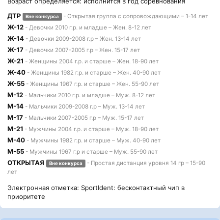
Возраст определяется: исполнится в год соревнования
ДТР
- Открытая группа с сопровождающими – 1-14 лет
Вне конкурса
Ж-12
- Девочки 2010 г.р. и младше – Жен. 8-12 лет
Ж-14
- Девочки 2009-2008 г.р – Жен. 13-14 лет
Ж-17
- Девочки 2007-2005 г.р – Жен. 15-17 лет
Ж-21
- Женщины 2004 г.р. и старше – Жен. 18-90 лет
Ж-40
- Женщины 1982 г.р. и старше – Жен. 40-90 лет
Ж-55
- Женщины 1967 г.р. и старше – Жен. 55-90 лет
М-12
- Мальчики 2010 г.р. и младше – Муж. 8-12 лет
М-14
- Мальчики 2009-2008 г.р – Муж. 13-14 лет
М-17
- Мальчики 2007-2005 г.р – Муж. 15-17 лет
М-21
- Мужчины 2004 г.р. и старше – Муж. 18-90 лет
М-40
- Мужчины 1982 г.р. и старше – Муж. 40-90 лет
М-55
- Мужчины 1967 г.р и старше – Муж. 55-90 лет
ОТКРЫТАЯ
- Простая дистанция уровня 14 гр – 15-90
Вне конкурса
лет
Электронная отметка: SportIdent: бесконтактный чип в
приоритете