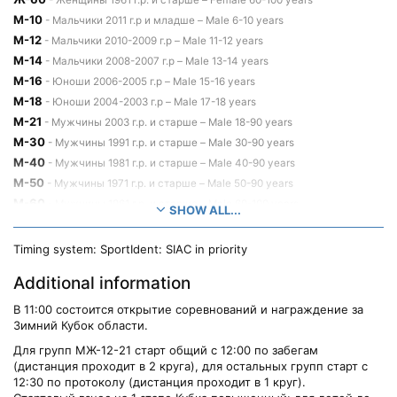
- Женщины 1961 г.р. и старше – Female 60-100 years
М-10
- Мальчики 2011 г.р и младше – Male 6-10 years
М-12
- Мальчики 2010-2009 г.р – Male 11-12 years
М-14
- Мальчики 2008-2007 г.р – Male 13-14 years
М-16
- Юноши 2006-2005 г.р – Male 15-16 years
М-18
- Юноши 2004-2003 г.р – Male 17-18 years
М-21
- Мужчины 2003 г.р. и старше – Male 18-90 years
М-30
- Мужчины 1991 г.р. и старше – Male 30-90 years
М-40
- Мужчины 1981 г.р. и старше – Male 40-90 years
М-50
- Мужчины 1971 г.р. и старше – Male 50-90 years
М-60
- Мужчины 1961 г.р. и старше – Male 60-100 years
SHOW ALL...
ОТКРЫТАЯ
- Простая дистанция уровня 14 гр – 15-90
Out of contest
years
Timing system: SportIdent: SIAC in priority
Additional information
В 11:00 состоится открытие соревнований и награждение за
Зимний Кубок области.
Для групп МЖ-12-21 старт общий с 12:00 по забегам
(дистанция проходит в 2 круга), для остальных групп старт с
12:30 по протоколу (дистанция проходит в 1 круг).