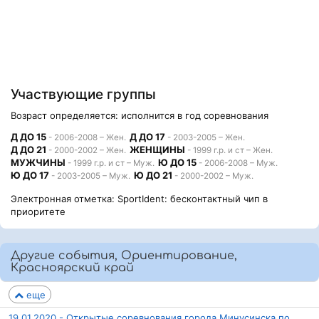
Участвующие группы
Возраст определяется: исполнится в год соревнования
Д ДО 15
Д ДО 17
- 2006-2008 – Жен.
- 2003-2005 – Жен.
Д ДО 21
ЖЕНЩИНЫ
- 2000-2002 – Жен.
- 1999 г.р. и ст – Жен.
МУЖЧИНЫ
Ю ДО 15
- 1999 г.р. и ст – Муж.
- 2006-2008 – Муж.
Ю ДО 17
Ю ДО 21
- 2003-2005 – Муж.
- 2000-2002 – Муж.
Электронная отметка: SportIdent: бесконтактный чип в
приоритете
Другие события, Ориентирование,
Красноярский край
еще
19.01.2020 - Открытые соревнования города Минусинска по