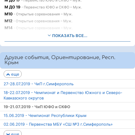
М ДО 17
- Первенство ЮФО и СКФО – Муж.
М ДО 19
- Первенство ЮФО и СКФО – Муж.
М10
- Открытые соревнования – Муж.
М12
- Открытые соревнования – Муж.
М14
- Открытые соревнования – Муж.
М16
- Открытые соревнования – Муж.
ПОКАЗАТЬ ВСЕ...
М18
- Открытые соревнования – Муж.
М35
- Открытые соревнования – Муж.
М45
- Открытые соревнования – Муж.
Другие события, Ориентирование, Респ.
М55
Крым
- Открытые соревнования – Муж.
М65
- Открытые соревнования – Муж.
еще
МБ
- Открытые соревнования – Муж.
27-28.07.2019 - ЧиП г.Симферополь
18-22.07.2019 - Чемпионат и Первенство Южного и Северо-
Кавказского округов
19-21.07.2019 - ЧиП ЮФО и СКФО
15.06.2019 - Чемпионат Республики Крым
02.06.2019 - Первенства МБУ «СШ №3 г.Симферополь»
еще