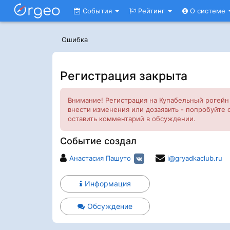
События
Рейтинг
О системе
Ошибка
Регистрация закрыта
Внимание! Регистрация на Купабельный рогейн 
внести изменения или дозаявить - попробуйте 
оставить комментарий в обсуждении.
Событие создал
Анастасия Пашуто
i@gryadkaclub.ru
Информация
Обсуждение