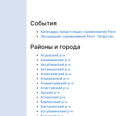
События
Календарь предстоящих соревнований Респ.
Прошедшие соревнования Респ. Татарстан
Районы и города
Агрызский р-н
Азнакаевский р-н
Аксубаевский р-н
Актанышский р-н
Алексеевский р-н
Алькеевский р-н
Альметьевский р-н
Апастовский р-н
Арский р-н
Атнинский р-н
Бавлинский р-н
Балтасинский р-н
Бугульминский р-н
Буинский р-н