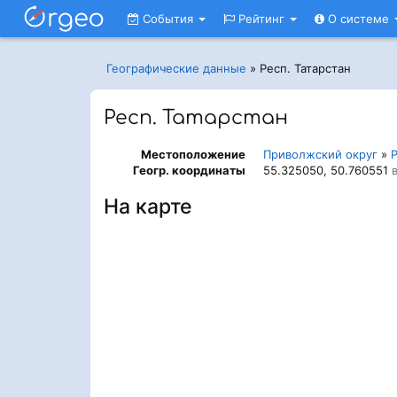
События
Рейтинг
О системе
Географические данные
»
Респ. Татарстан
Респ. Татарстан
Местоположение
Приволжский округ
»
Р
Геогр. координаты
55.325050, 50.760551
в
На карте