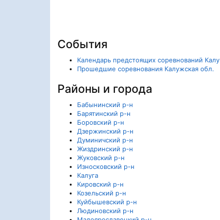
События
Календарь предстоящих соревнований Калу
Прошедшие соревнования Калужская обл.
Районы и города
Бабынинский р-н
Барятинский р-н
Боровский р-н
Дзержинский р-н
Думиничский р-н
Жиздринский р-н
Жуковский р-н
Износковский р-н
Калуга
Кировский р-н
Козельский р-н
Куйбышевский р-н
Людиновский р-н
Малоярославецкий р-н