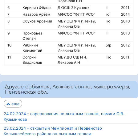
Портнова Е.Н
6
Кирилин Фёдор
ДЮСШ 2 Кузнецк
II
2011
7
Назаров Артём
МФСОО "ФЛГПРСО"
Iю
2014
8
Обухов Арсений
МБУ СШ №4 г.Пензы,
IIю
2010
Инякина О.Б
9
Прокофьев
МФСОО "ФЛГПРСО"
III
2013
Степан
10
Рябинин
МБУ СШ №4 г.Пензы,
б/р
2012
Климентий
Инякина О.Б
11
Согрин
МБУ ДО СШ N 4,
IIIю
2011
Владислав
Лекарев А.Н
Другие события, Лыжные гонки, лыжероллеры,
Пензенская обл.
еще
24.02.2024 - соревнования по лыжным гонкам, памяти О.В.
Кузьминова
23.02.2024 - открытый Чемпионат и Первенство
Колышлейского района оп лыжным гонкам