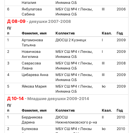
Наталия
Инякина О.Б
6
Янбулатова
МБУ СШ №4 г.Пензы,
III
2006
Сабина
Инякина О.Б
Д 08-09
- девушки 2007-2008
П/
п
Фамилия, имя
Коллектив
Квал.
Год
1
Артамонова
ДЮСШ 2 Кузнецк
I
2009
Татьяна
2
Новичкова
МБУ СШ №4 г.Пензы,
I
2009
Ангелина
Инякина О.Б
3
Саврасова
МБУ СШ №4 г.Пензы,
III
2008
Лиана
Инякина О.Б
4
Цибарева Анна
МБУ СШ №4 г.Пензы,
III
2009
Инякина О.Б
5
Яйкова Мария
МБУ СШ №4 г.Пензы,
Iю
2009
Инякина О.Б
Д 10-14
- Младшие девушки 2009-2014
П/
п
Фамилия, имя
Коллектив
Квал.
Год
1
Бердникова
ДЮСШ
II
2010
Дарина
Нижнеломовского р-на
2
Булекова
МБУ СШ №4 г.Пензы
Iю
2010