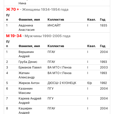
Нина
Ж 70 +
- Женщины 1934-1954 года
П/
п
Фамилия, имя
Коллектив
Квал.
Год
1
Авдонина
ИНСАЙТ
I
1935
Анастасия
М 19-34
- Мужчины 1990-2005 года
П/
п
Фамилия, имя
Коллектив
Квал.
Год
1
Вершинин
ПГАУ
I
2004
Андрей
2
Груба Денис
ПГАУ
I
1993
3
Ермаков Павел
ВА МТО г.Пенза
I
2003
4
Жаткин
ВА МТО г.Пенза
I
1993
Александр
5
Жирков Антон
ДЮСШ-2 КУЗНЕЦК
б/р
1992
6
Казанкин
ПГУ
I
2004
Максим
7
Кареев Андрей
ПГУ
I
2004
Андрей
8
Каширин
ПГАУ
I
2004
Андрей