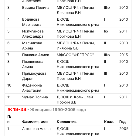
Анастасия
Портнова Е.Н
3
Васина Полина
МБУ СШ №4 г.Пензы
IIIю
2010
Лекарева Е.Н
4
Водянова
ДЮСШ
I
2010
Маргарита
Нижнеломовского р-на
5
Испуганова
МБУ СШ №4 г.Пензы
Iю
2011
Александра
Портнова Е.Н
6
Мясникова
МБУ СШ №4 г.Пензы,
II
2010
Арина
Инякина О.Б
7
Панкина Алиса
МФСОО "ФЛГПРСО"
IIIю
2015
8
Позднякова
ДЮСШ
II
2010
Алина
Нижнеломовского р-на
9
Прямосудова
МБУ СШ №4 г.Пензы
III
2010
Дарья
Портнова Е.Н
10
Фадейкина
ДЮСШ
I
2010
Анастасия
Нижнеломовского р-на
11
Чумак Полина
ДЮСШ п. Колышлей
I
2011
Прокин В.В
Ж 19-34
- Женщины 1990-2005 года
П/
п
Фамилия, имя
Коллектив
Квал.
Год
1
Антонова Алена
ДЮСШ
I
2005
Нижнеломовского р-на