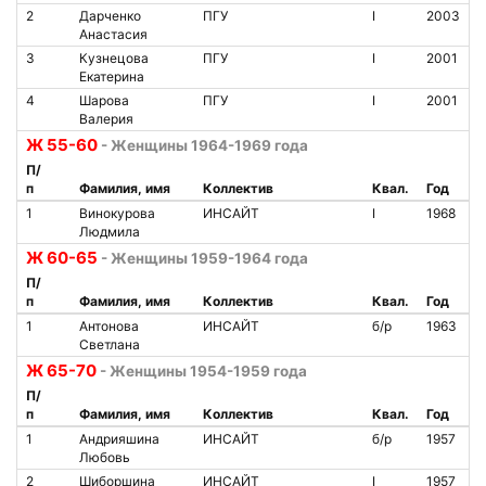
2
Дарченко
ПГУ
I
2003
Анастасия
3
Кузнецова
ПГУ
I
2001
Екатерина
4
Шарова
ПГУ
I
2001
Валерия
Ж 55-60
- Женщины 1964-1969 года
П/
п
Фамилия, имя
Коллектив
Квал.
Год
1
Винокурова
ИНСАЙТ
I
1968
Людмила
Ж 60-65
- Женщины 1959-1964 года
П/
п
Фамилия, имя
Коллектив
Квал.
Год
1
Антонова
ИНСАЙТ
б/р
1963
Светлана
Ж 65-70
- Женщины 1954-1959 года
П/
п
Фамилия, имя
Коллектив
Квал.
Год
1
Андрияшина
ИНСАЙТ
б/р
1957
Любовь
2
Шиборшина
ИНСАЙТ
I
1957