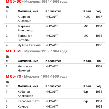
М 55-60
- Мужчины 1964-1969 года
П/
п
Фамилия, имя
Коллектив
Квал.
Год
1
Андреев
ИНСАЙТ
КМС
1967
Анатолий
2
Мурзаев
ИНСАЙТ
МС
1964
Александр
3
Трифинюк
ИНСАЙТ
МС
1965
Виталий
4
Чуйков Евгений
ИНСАЙТ
I
1965
М 60-65
- Мужчины 1959-1964 года
П/
п
Фамилия, имя
Коллектив
Квал.
Год
1
Челмакин
ИНСАЙТ
I
1962
Николай
М 65-70
- Мужчины 1954-1959 года
П/
п
Фамилия, имя
Коллектив
Квал.
Год
1
Кабанов
ИНСАЙТ
б/р
1955
Александр
2
Карабаев Петр
ИНСАЙТ
б/р
1954
3
Кривов
ИНСАЙТ
I
1958