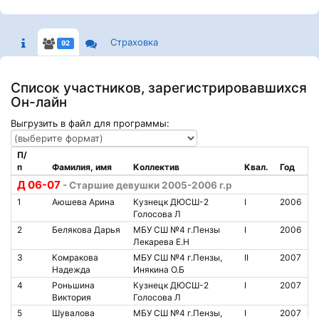
Страховка
92
Список участников, зарегистрировавшихся
Он-лайн
Выгрузить в файл для программы:
П/
п
Фамилия, имя
Коллектив
Квал.
Год
Д 06-07
- Старшие девушки 2005-2006 г.р
1
Аюшева Арина
Кузнецк ДЮСШ-2
I
2006
Голосова Л
2
Белякова Дарья
МБУ СШ №4 г.Пензы
I
2006
Лекарева Е.Н
3
Комракова
МБУ СШ №4 г.Пензы,
II
2007
Надежда
Инякина О.Б
4
Роньшина
Кузнецк ДЮСШ-2
I
2007
Виктория
Голосова Л
5
Шувалова
МБУ СШ №4 г.Пензы,
I
2007