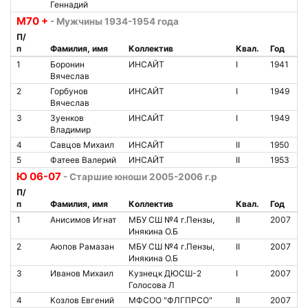
Геннадий
М70 +
- Мужчины 1934-1954 года
П/
п
Фамилия, имя
Коллектив
Квал.
Год
1
Боронин
ИНСАЙТ
I
1941
Вячеслав
2
Горбунов
ИНСАЙТ
I
1949
Вячеслав
3
Зуенков
ИНСАЙТ
I
1949
Владимир
4
Савцов Михаил
ИНСАЙТ
II
1950
5
Фатеев Валерий
ИНСАЙТ
II
1953
Ю 06-07
- Старшие юноши 2005-2006 г.р
П/
п
Фамилия, имя
Коллектив
Квал.
Год
1
Анисимов Игнат
МБУ СШ №4 г.Пензы,
II
2007
Инякина О.Б
2
Аюпов Рамазан
МБУ СШ №4 г.Пензы,
II
2007
Инякина О.Б
3
Иванов Михаил
Кузнецк ДЮСШ-2
I
2007
Голосова Л
4
Козлов Евгений
МФСОО "ФЛГПРСО"
II
2007