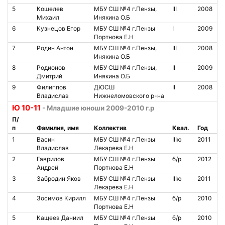
5
Кошелев
МБУ СШ №4 г.Пензы,
III
2008
Михаил
Инякина О.Б
6
Кузнецов Егор
МБУ СШ №4 г.Пензы
I
2009
Портнова Е.Н
7
Родин Антон
МБУ СШ №4 г.Пензы,
III
2008
Инякина О.Б
8
Родионов
МБУ СШ №4 г.Пензы,
II
2009
Дмитрий
Инякина О.Б
9
Филиппов
ДЮСШ
II
2008
Владислав
Нижнеломовского р-на
Ю 10-11
- Младшие юноши 2009-2010 г.р
П/
п
Фамилия, имя
Коллектив
Квал.
Год
1
Васин
МБУ СШ №4 г.Пензы
IIIю
2011
Владислав
Лекарева Е.Н
2
Гаврилов
МБУ СШ №4 г.Пензы
б/р
2012
Андрей
Портнова Е.Н
3
Забродин Яков
МБУ СШ №4 г.Пензы
IIIю
2011
Лекарева Е.Н
4
Зосимов Кирилл
МБУ СШ №4 г.Пензы
б/р
2010
Портнова Е.Н
5
Кащеев Даниил
МБУ СШ №4 г.Пензы
б/р
2010