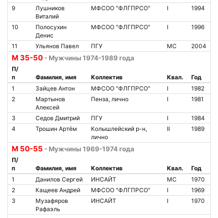
9
Лушников
МФСОО "ФЛГПРСО"
I
1994
Виталий
10
Полосухин
МФСОО "ФЛГПРСО"
I
1996
Денис
11
Ульянов Павел
ПГУ
МС
2004
М 35-50
- Мужчины 1974-1989 года
П/
п
Фамилия, имя
Коллектив
Квал.
Год
1
Зайцев Антон
МФСОО "ФЛГПРСО"
I
1982
2
Мартынов
Пенза, лично
I
1981
Алексей
3
Седов Дмитрий
ПГУ
I
1984
4
Трошин Артём
Колышлейский р-н,
II
1989
лично
М 50-55
- Мужчины 1969-1974 года
П/
п
Фамилия, имя
Коллектив
Квал.
Год
1
Данилов Сергей
ИНСАЙТ
МС
1970
2
Кащеев Андрей
МФСОО "ФЛГПРСО"
I
1969
3
Музафяров
ИНСАЙТ
I
1970
Рафаэль