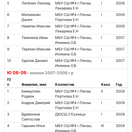
5
Лепёхин Леонид
МБУ СШ №4 г.Пензы
I
2006
Лекарева Е.Н
6
Матвевнин
МБУ СШ №4 г.Пензы
I
2006
Данил
Портнова Е.Н
7
Никитин Максим
МБУ СШ №4 г.Пензы
I
2006
Лекарева Е.Н
8
Темников Иван
МБУ СШ №4 г.Пензы,
I
2007
Инякина О.Б
9
Терёхин Максим
МБУ СШ №4 г.Пензы,
I
2007
Инякина О.Б
10
Удалов Даниил
МБУ СШ №4 г.Пензы,
I
2007
Инякина О.Б
Ю 08-09
- юноши 2007-2008 г.р
П/
п
Фамилия, имя
Коллектив
Квал.
Год
1
Бикмуллин
МБУ СШ №4 г.Пензы
II
2009
Родион
Портнова Е.Н
2
Бодров Дмитрий
МБУ СШ №4 г.Пензы
I
2009
Портнова Е.Н
3
Вдовенков
ДЮСШ 2 Кузнецк
I
2008
Святослав
4
Гарькин Илья
МБУ СШ №4 г.Пензы,
III
2009
Инякина О.Б