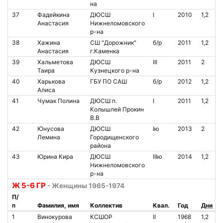
на
37
Фадейкина
ДЮСШ
I
2010
1,2
Анастасия
Нижнеломовского
р-на
38
Хажина
СШ "Дорожник"
б/р
2011
1,2
Анастасия
г.Каменка
39
Хальметова
ДЮСШ
III
2011
2
Таира
Кузнецкого р-на
40
Харькова
ГБУ ПО САШ
б/р
2012
1,2
Алиса
41
Чумак Полина
ДЮСШ п.
I
2011
1,2
Колышлей Прокин
В.В
42
Юнусова
ДЮСШ
Iю
2013
2
Лемина
Городищенского
района
43
Юрина Кира
ДЮСШ
IIIю
2014
1,2
Нижнеломовского
р-на
Ж 5-6 ГР
- Женщины 1965-1974
П/
п
Фамилия, имя
Коллектив
Квал.
Год
Дни
1
Винокурова
КСШОР
II
1968
1,2