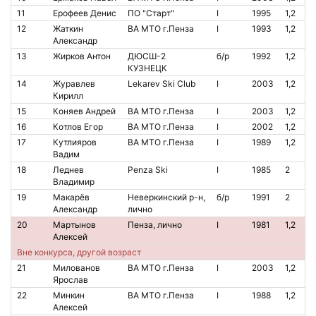
11
Ерофеев Денис
ПО "Старт"
I
1995
1,2
12
Жаткин
ВА МТО г.Пенза
I
1993
1,2
Александр
13
Жирков Антон
ДЮСШ-2
б/р
1992
1,2
КУЗНЕЦК
14
Журавлев
Lekarev Ski Club
I
2003
1,2
Кирилл
15
Коняев Андрей
ВА МТО г.Пенза
I
2003
1,2
16
Котлов Егор
ВА МТО г.Пенза
I
2002
1,2
17
Кутлияров
ВА МТО г.Пенза
I
1989
1,2
Вадим
18
Леднев
Penza Ski
I
1985
2
Владимир
19
Макарёв
Неверкинский р-н,
б/р
1991
2
Александр
лично
20
Мартынов
Пенза, лично
I
1981
1,2
Алексей
Вне конкурса, другой возраст
21
Милованов
ВА МТО г.Пенза
I
2003
1,2
Ярослав
22
Минкин
ВА МТО г.Пенза
I
1988
1,2
Алексей