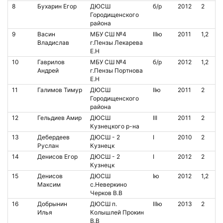
8
Бухарин Егор
ДЮСШ
б/р
2012
2
Городищенского
района
9
Васин
МБУ СШ №4
IIIю
2011
1,2
Владислав
г.Пензы Лекарева
Е.Н
10
Гаврилов
МБУ СШ №4
б/р
2012
1,2
Андрей
г.Пензы Портнова
Е.Н
11
Галимов Тимур
ДЮСШ
IIю
2011
2
Городищенского
района
12
Гельдиев Амир
ДЮСШ
III
2011
2
Кузнецкого р-на
13
Дебердеев
ДЮСШ - 2
I
2010
2
Руслан
Кузнецк
14
Денисов Егор
ДЮСШ - 2
I
2012
2
Кузнецк
15
Денисов
ДЮСШ
Iю
2012
1,2
Максим
с.Неверкино
Черков В.В
16
Добрынин
ДЮСШ п.
IIIю
2013
2
Илья
Колышлей Прокин
В.В