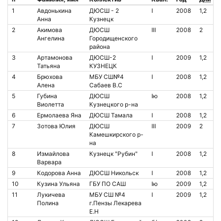
1
Авдонькина
ДЮСШ - 2
I
2008
1,2
Анна
Кузнецк
2
Акимова
ДЮСШ
III
2008
2
Ангелина
Городищенского
района
3
Артамонова
ДЮСШ-2
I
2009
1,2
Татьяна
КУЗНЕЦК
4
Брюхова
МБУ СШ№4
I
2008
1,2
Алена
Сабаев В.С
5
Губина
ДЮСШ
Iю
2008
1,2
Виолетта
Кузнецкого р-на
6
Ермолаева Яна
ДЮСШ Тамала
I
2008
1,2
7
Зотова Юлия
ДЮСШ
III
2009
2
Камешкирского р-
на
8
Измайлова
Кузнецк "Рубин"
I
2008
1,2
Варвара
9
Кодорова Анна
ДЮСШ Никольск
I
2008
1,2
10
Кузина Ульяна
ГБУ ПО САШ
Iю
2009
1,2
11
Лукичева
МБУ СШ №4
I
2009
1,2
Полина
г.Пензы Лекарева
Е.Н