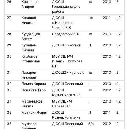
26
Корташов
ДЮСШ
Iю
2013
2
Андрей
Городищенского
района
27
Крайнов
ДЮСШ
IIю
2011
1,2
Никита
с.Неверкино
Черков В.В
28
Кудрявцев
Сердобский р-н
Iю
2010
1,2
Артем
29
Курапов
ДЮСШ Никольск
III
2010
1,2
Кирилл
30
Курбатов
МБУ СШ №4
I
2010
1,2
Станислав
г.Пензы Портнова
Е.Н
31
Лазарев
ДЮСШ2 - Кузнецк
Iю
2010
2
Николай
32
Ломов Кирилл
ДЮСШ.Белинский
II
2010
2
33
Лощилин Егор
ДЮСШ
Iю
2012
1,2
Кузнецкого р-на
34
Маренников
МБУ СШ№4
I
2010
1,2
Никита
Сабаев В.С
35
Матурин Фарит
ДЮСШ
III
2011
2
Кузнецкого р-на
36
Мурзаев
ДЮСШ.Белинский
б/р
2012
2
Арсений