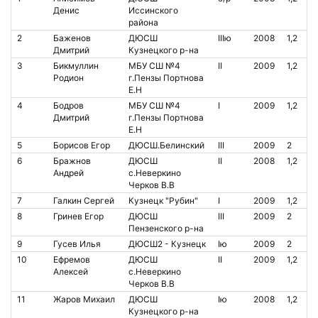
Денис
Иссинского
района
2
Баженов
ДЮСШ
IIIю
2008
1,2
Дмитрий
Кузнецкого р-на
3
Бикмуллин
МБУ СШ №4
II
2009
1,2
Родион
г.Пензы Портнова
Е.Н
4
Бодров
МБУ СШ №4
I
2009
1,2
Дмитрий
г.Пензы Портнова
Е.Н
5
Борисов Егор
ДЮСШ.Белинский
III
2009
2
6
Бражнов
ДЮСШ
II
2008
1,2
Андрей
с.Неверкино
Черков В.В
7
Галкин Сергей
Кузнецк "Рубин"
I
2009
1,2
8
Гринев Егор
ДЮСШ
III
2009
2
Пензенского р-на
9
Гусев Илья
ДЮСШ2 - Кузнецк
Iю
2009
2
10
Ефремов
ДЮСШ
II
2009
1,2
Алексей
с.Неверкино
Черков В.В
11
Жаров Михаил
ДЮСШ
Iю
2008
1,2
Кузнецкого р-на