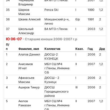
34
Чернышев
ВА МТО г.Пенза
I
2001
1,2
Владимир
35
Шарков
Penza Ski
I
1990
1,2
Максим
36
Шкаев Алексей
Мокшанский р-н,
б/р
1991
2
лично
37
Школьный
ВА МТО г.Пенза
I
2003
1,2
Александр
Ю 06-07
- Старшие юноши 2006-2007 г.р
П/
п
Фамилия, имя
Коллектив
Квал.
Год
Дни
1
Алатов Даниил
ДЮСШ-2
I
2006
2
КУЗНЕЦК
2
Анисимов
МБУ СШ №4
II
2007
1,2
Игнат
г.Пензы, Инякина
О.Б
3
Афанасьев
ДЮСШ - 2
I
2006
2
Максим
Кузнецк
4
Аширов Тимур
ДЮСШ
III
2006
2
Городищенского
района
5
Аюпов
МБУ СШ №4
II
2007
1,2
Рамазан
г.Пензы, Инякина
О.Б