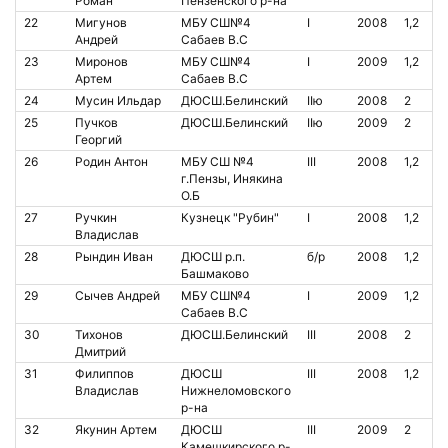
Роман
Пензенского р-на
22
Мигунов
МБУ СШ№4
I
2008
1,2
Андрей
Сабаев В.С
23
Миронов
МБУ СШ№4
I
2009
1,2
Артем
Сабаев В.С
24
Мусин Ильдар
ДЮСШ.Белинский
IIю
2008
2
25
Пучков
ДЮСШ.Белинский
IIю
2009
2
Георгий
26
Родин Антон
МБУ СШ №4
III
2008
1,2
г.Пензы, Инякина
О.Б
27
Ручкин
Кузнецк "Рубин"
I
2008
1,2
Владислав
28
Рындин Иван
ДЮСШ р.п.
б/р
2008
1,2
Башмаково
29
Сычев Андрей
МБУ СШ№4
I
2009
1,2
Сабаев В.С
30
Тихонов
ДЮСШ.Белинский
III
2008
2
Дмитрий
31
Филиппов
ДЮСШ
III
2008
1,2
Владислав
Нижнеломовского
р-на
32
Якунин Артем
ДЮСШ
III
2009
2
Камешкирского р-