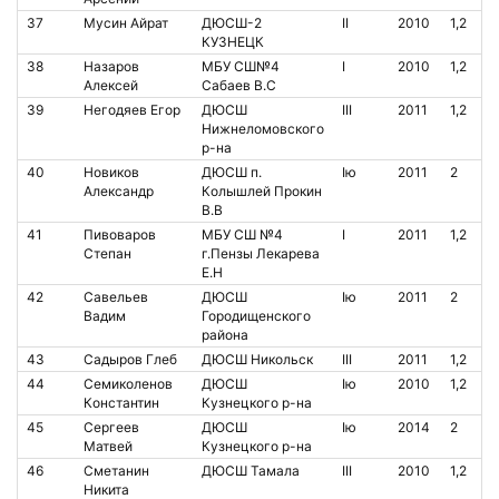
37
Мусин Айрат
ДЮСШ-2
II
2010
1,2
КУЗНЕЦК
38
Назаров
МБУ СШ№4
I
2010
1,2
Алексей
Сабаев В.С
39
Негодяев Егор
ДЮСШ
III
2011
1,2
Нижнеломовского
р-на
40
Новиков
ДЮСШ п.
Iю
2011
2
Александр
Колышлей Прокин
В.В
41
Пивоваров
МБУ СШ №4
I
2011
1,2
Степан
г.Пензы Лекарева
Е.Н
42
Савельев
ДЮСШ
Iю
2011
2
Вадим
Городищенского
района
43
Садыров Глеб
ДЮСШ Никольск
III
2011
1,2
44
Семиколенов
ДЮСШ
Iю
2010
1,2
Константин
Кузнецкого р-на
45
Сергеев
ДЮСШ
Iю
2014
2
Матвей
Кузнецкого р-на
46
Сметанин
ДЮСШ Тамала
III
2010
1,2
Никита