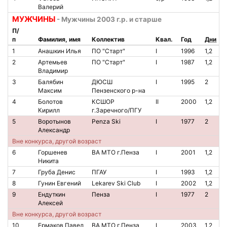
Валерий
МУЖЧИНЫ
- Мужчины 2003 г.р. и старше
П/
п
Фамилия, имя
Коллектив
Квал.
Год
Дни
1
Анашкин Илья
ПО "Старт"
I
1996
1,2
2
Артемьев
ПО "Старт"
I
1987
1,2
Владимир
3
Балябин
ДЮСШ
I
1995
2
Максим
Пензенского р-на
4
Болотов
КСШОР
II
2000
1,2
Кирилл
г.Заречного/ПГУ
5
Воротынов
Penza Ski
I
1977
2
Александр
Вне конкурса, другой возраст
6
Горшенев
ВА МТО г.Пенза
I
2001
1,2
Никита
7
Груба Денис
ПГАУ
I
1993
1,2
8
Гунин Евгений
Lekarev Ski Club
I
2002
1,2
9
Ендуткин
Пенза
I
1977
2
Алексей
Вне конкурса, другой возраст
10
Ермаков Павел
ВА МТО г.Пенза
I
2003
1,2