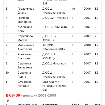
Е.Н
3
Герасимова
ДЮСШ
Iю
2006
1,2
Диана
Кузнецкого р-на
4
Грачёва
ДЮСШ2 - Кузнецк
I
2007
1,2
Екатерина
5
Кудрякова
ДЮСШ.Белинский
III
2007
2
Алсу
6
Ларионова
ДЮСШ - 2
I
2007
2
Мария
Кузнецк
7
Малышкина
КСШОР
I
2006
1,2
Анастасия
г.Заречного/ПГУ
8
Роньшина
ДЮСШ-2
I
2007
1,2
Виктория
КУЗНЕЦК
9
Сергеева
ДЮСШ Никольск
II
2007
1,2
Елизавета
10
Сорокина
ДЮСШ
II
2007
1,2
Арина
Кузнецкого р-на
11
Шувалова
МБУ СШ №4
I
2007
1,2
Наталия
г.Пензы, Инякина
О.Б
Д 08-09
- девушки 2008-2009
П/
п
Фамилия, имя
Коллектив
Квал.
Год
Дни