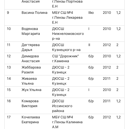
Анастасия
г.Пензы Портнова
Е.Н
9
Васина Полина
МБУ СШ №4
IIIю
2010
1,2
г.Пензы Лекарева
Е.Н
10
Водянова
ДЮСШ
I
2010
1,2
Маргарита
Нижнеломовского
р-на
11
Дегтярева
ДЮСШ
II
2012
2
Дарья
Кузнецкого р-на
12
Демидова
СШ "Дорожник"
б/р
2010
1,2
Анастасия
г.Каменка
13
Жаббарова
ДЮСШ - 2
б/р
2012
2
Разиля
Кузнецк
14
Живаева
ДЮСШ - 2
б/р
2011
2
Ульяна
Кузнецк
15
Жук Ульяна
ДЮСШ - 2
I
2010
2
Кузнецк
16
Комарова
ДЮСШ
б/р
2011
1,2
Виктория
Иссинского
района
17
Кочелаева
МБУ СШ №4
б/р
2012
1,2
Екатерина
г.Пензы Калинина
А.М