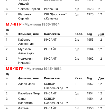
Андрей
6
Чекаев Сергей
Penza Ski
б/р
1973
2
7
Шадчнев
СШ "Дорожник"
б/р
1970
1,2
Сергей
г.Каменка
М 7-8 ГР
- Мужчины 1955-1964
П/
п
Фамилия, имя
Коллектив
Квал.
Год
Дни
1
Кабанов
ИНСАЙТ
б/р
1955
1,2
Александр
2
Мурзаев
ИНСАЙТ
б/р
1964
1,2
Александр
3
Челмакин
ИНСАЙТ
б/р
1962
1,2
Николай
М 9-10 ГР
- Мужчины 1945-1954
П/
п
Фамилия, имя
Коллектив
Квал.
Год
Дни
1
Адаев Иван
КСШОР
II
1952
1,2
г.Заречного/ПГУ
2
Карабаев Петр
ИНСАЙТ
б/р
1954
1,2
3
Савин
КСШОР
II
1954
1,2
Владимир
г.Заречного/ПГУ
4
Фатеев
ИНСАЙТ
б/р
1953
1,2