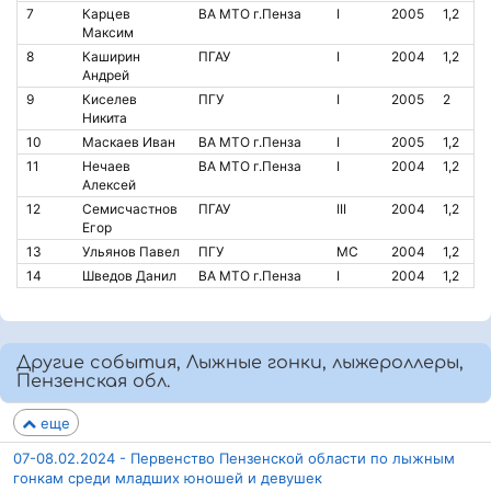
7
Карцев
ВА МТО г.Пенза
I
2005
1,2
Максим
8
Каширин
ПГАУ
I
2004
1,2
Андрей
9
Киселев
ПГУ
I
2005
2
Никита
10
Маскаев Иван
ВА МТО г.Пенза
I
2005
1,2
11
Нечаев
ВА МТО г.Пенза
I
2004
1,2
Алексей
12
Семисчастнов
ПГАУ
III
2004
1,2
Егор
13
Ульянов Павел
ПГУ
МС
2004
1,2
14
Шведов Данил
ВА МТО г.Пенза
I
2004
1,2
Другие события, Лыжные гонки, лыжероллеры,
Пензенская обл.
еще
07-08.02.2024 - Первенство Пензенской области по лыжным
гонкам среди младших юношей и девушек