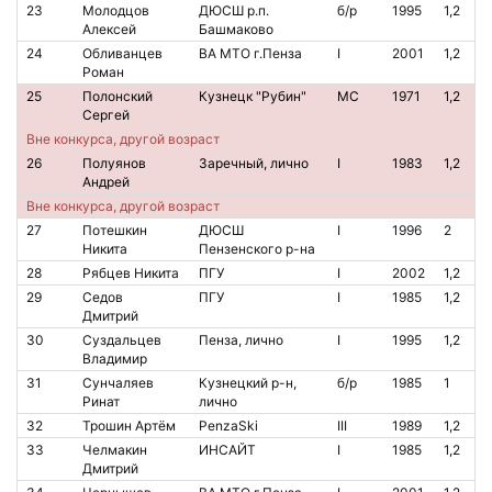
23
Молодцов
ДЮСШ р.п.
б/р
1995
1,2
Алексей
Башмаково
24
Обливанцев
ВА МТО г.Пенза
I
2001
1,2
Роман
25
Полонский
Кузнецк "Рубин"
МС
1971
1,2
Сергей
Вне конкурса, другой возраст
26
Полуянов
Заречный, лично
I
1983
1,2
Андрей
Вне конкурса, другой возраст
27
Потешкин
ДЮСШ
I
1996
2
Никита
Пензенского р-на
28
Рябцев Никита
ПГУ
I
2002
1,2
29
Седов
ПГУ
I
1985
1,2
Дмитрий
30
Суздальцев
Пенза, лично
I
1995
1,2
Владимир
31
Сунчаляев
Кузнецкий р-н,
б/р
1985
1
Ринат
лично
32
Трошин Артём
PenzaSki
III
1989
1,2
33
Челмакин
ИНСАЙТ
I
1985
1,2
Дмитрий