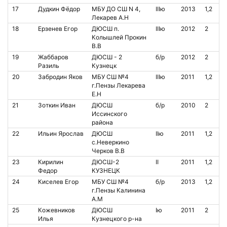
17
Дудкин Фёдор
МБУ ДО СШ N 4,
IIIю
2013
1,2
Лекарев А.Н
18
Ерзенев Егор
ДЮСШ п.
IIIю
2012
2
Колышлей Прокин
В.В
19
Жаббаров
ДЮСШ - 2
б/р
2012
2
Разиль
Кузнецк
20
Забродин Яков
МБУ СШ №4
IIIю
2011
1,2
г.Пензы Лекарева
Е.Н
21
Зоткин Иван
ДЮСШ
б/р
2010
2
Иссинского
района
22
Ильин Ярослав
ДЮСШ
IIю
2011
1,2
с.Неверкино
Черков В.В
23
Кирилин
ДЮСШ-2
II
2011
1,2
Федор
КУЗНЕЦК
24
Киселев Егор
МБУ СШ №4
б/р
2013
1,2
г.Пензы Калинина
А.М
25
Кожевников
ДЮСШ
Iю
2011
2
Илья
Кузнецкого р-на