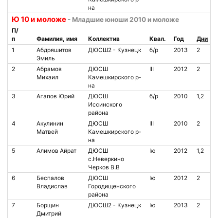
на
Ю 10 и моложе
- Младшие юноши 2010 и моложе
П/
п
Фамилия, имя
Коллектив
Квал.
Год
Дни
1
Абдряшитов
ДЮСШ2 - Кузнецк
б/р
2013
2
Эмиль
2
Абрамов
ДЮСШ
III
2012
2
Михаил
Камешкирского р-
на
3
Агапов Юрий
ДЮСШ
б/р
2010
1,2
Иссинского
района
4
Акулинин
ДЮСШ
III
2010
2
Матвей
Камешкирского р-
на
5
Алимов Айрат
ДЮСШ
Iю
2012
1,2
с.Неверкино
Черков В.В
6
Беспалов
ДЮСШ
Iю
2012
2
Владислав
Городищенского
района
7
Борщин
ДЮСШ2 - Кузнецк
Iю
2013
2
Дмитрий