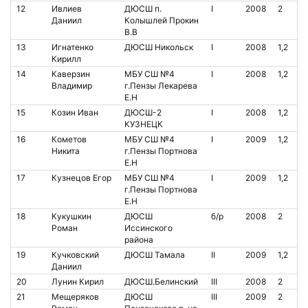
12
Ивлиев
ДЮСШ п.
I
2008
2
Даниил
Колышлей Прокин
В.В
13
Игнатенко
ДЮСШ Никольск
I
2008
1,2
Кирилл
14
Каверзин
МБУ СШ №4
I
2008
1,2
Владимир
г.Пензы Лекарева
Е.Н
15
Козин Иван
ДЮСШ-2
I
2008
1,2
КУЗНЕЦК
16
Кометов
МБУ СШ №4
I
2009
1,2
Никита
г.Пензы Портнова
Е.Н
17
Кузнецов Егор
МБУ СШ №4
I
2009
1,2
г.Пензы Портнова
Е.Н
18
Кукушкин
ДЮСШ
б/р
2008
2
Роман
Иссинского
района
19
Кучковский
ДЮСШ Тамала
II
2009
1,2
Даниил
20
Лунин Кирил
ДЮСШ.Белинский
III
2008
2
21
Мещеряков
ДЮСШ
III
2009
2