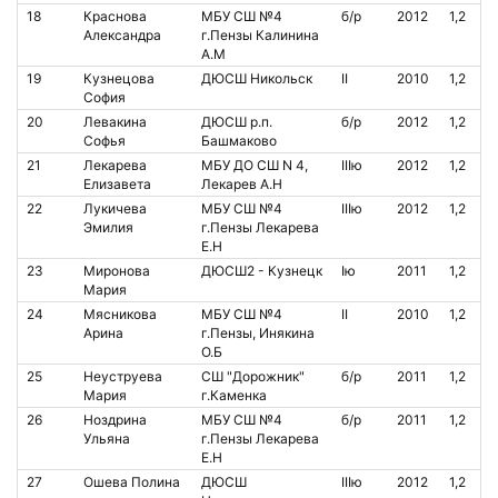
18
Краснова
МБУ СШ №4
б/р
2012
1,2
Александра
г.Пензы Калинина
А.М
19
Кузнецова
ДЮСШ Никольск
II
2010
1,2
София
20
Левакина
ДЮСШ р.п.
б/р
2012
1,2
Софья
Башмаково
21
Лекарева
МБУ ДО СШ N 4,
IIIю
2012
1,2
Елизавета
Лекарев А.Н
22
Лукичева
МБУ СШ №4
IIIю
2012
1,2
Эмилия
г.Пензы Лекарева
Е.Н
23
Миронова
ДЮСШ2 - Кузнецк
Iю
2011
1,2
Мария
24
Мясникова
МБУ СШ №4
II
2010
1,2
Арина
г.Пензы, Инякина
О.Б
25
Неуструева
СШ "Дорожник"
б/р
2011
1,2
Мария
г.Каменка
26
Ноздрина
МБУ СШ №4
б/р
2011
1,2
Ульяна
г.Пензы Лекарева
Е.Н
27
Ошева Полина
ДЮСШ
IIIю
2012
1,2