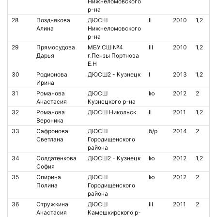
Нижнеломовского
р-на
28
Позднякова
ДЮСШ
II
2010
1,2
Алина
Нижнеломовского
р-на
29
Прямосудова
МБУ СШ №4
III
2010
1,2
Дарья
г.Пензы Портнова
Е.Н
30
Родионова
ДЮСШ2 - Кузнецк
I
2013
1,2
Ирина
31
Романова
ДЮСШ
Iю
2012
2
Анастасия
Кузнецкого р-на
32
Романова
ДЮСШ Никольск
II
2011
1,2
Вероника
33
Сафронова
ДЮСШ
б/р
2014
2
Светлана
Городищенского
района
34
Солдатенкова
ДЮСШ2 - Кузнецк
Iю
2012
1,2
София
35
Спирина
ДЮСШ
Iю
2012
2
Полина
Городищенского
района
36
Стружкина
ДЮСШ
III
2011
2
Анастасия
Камешкирского р-