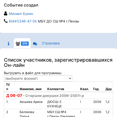
Событие создал
Михаил Букин
8(841)246-47-05
МБУ ДО СШ №4 г.Пензы
Страховка
274
Список участников, зарегистрировавшихся
Он-лайн
Выгрузить в файл для программы:
П/
п
Фамилия, имя
Коллектив
Квал.
Год
Дни
Д 06-07
- Старшие девушки 2006-2007г.р
1
Аюшева Арина
ДЮСШ-2
I
2006
1,2
КУЗНЕЦК
2
Белякова
МБУ СШ №4
I
2006
1,2
Дарья
г.Пензы Лекарева