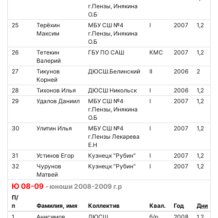
г.Пензы, Инякина
О.Б
25
Терёхин
МБУ СШ №4
I
2007
1,2
Максим
г.Пензы, Инякина
О.Б
26
Тетекин
ГБУ ПО САШ
КМС
2007
1,2
Валерий
27
Тикунов
ДЮСШ.Белинский
II
2006
2
Корней
28
Тихонов Илья
ДЮСШ Никольск
I
2006
1,2
29
Удалов Даниил
МБУ СШ №4
I
2007
1,2
г.Пензы, Инякина
О.Б
30
Улитин Илья
МБУ СШ №4
I
2007
1,2
г.Пензы Лекарева
Е.Н
31
Устинов Егор
Кузнецк "Рубин"
I
2007
1,2
32
Чурунов
Кузнецк "Рубин"
I
2007
1,2
Матвей
Ю 08-09
- юноши 2008-2009 г.р
П/
п
Фамилия, имя
Коллектив
Квал.
Год
Дни
1
Анисимов
ДЮСШ
б/р
2008
1,2