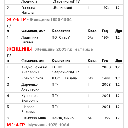
Людмила
г.Заречного/ПГУ
2
Гоняева
г.Белинский
I
1974
1,2
Наталья
Ж 7-8 ГР
- Женщины 1955-1964
П/
п
Фамилия, имя
Коллектив
Квал.
Год
Дни
1
Ладыгина
ПО "Старт"
б/р
1964
1,2
Галина
ЖЕНЩИНЫ
- Женщины 2003 г.р. и старше
П/
п
Фамилия, имя
Коллектив
Квал.
Год
Дни
1
Андрюшечкина
КСШОР
I
2003
1,2
Анастасия
г.Заречного/ПГУ
2
Вольф Ольга
ДЮСШ Тамала
б/р
1988
1,2
3
Дарченко
ПГУ
I
2003
1,2
Анастасия
4
Кузнецова
ПГУ
I
2001
1,2
Екатерина
5
Шарова
ПГУ
I
2001
1,2
Валерия
6
Штырова Анна
Пенза, лично
МС
1986
1,2
М 1-4 ГР
- Мужчины 1975-1984