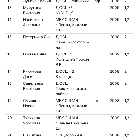
12
Лунина Ксения
ДЮСШ.Белинский
б/р
2008
2
13
Муругова
ДЮСШ-2
I
2009
1,2
Виктория
КУЗНЕЦК
14
Новичкова
МБУ СШ №4
I
2009
1,2
Ангелина
г.Пензы, Инякина
О.Б
15
Петернина Яна
ДЮСШ
II
2008
2
Камешкирского р-
на
16
Прокина Яна
ДЮСШ п.
I
2009
1,2
Колышлей Прокин
В.В
17
Ряхимова
ДЮСШ - 2
I
2008
2
Дания
Кузнецк
18
Савельева
ДЮСШ
III
2008
2
Виктория
Городищенского
района
19
Смирнова
МБУ СШ №4
IIю
2008
1,2
Ирина
г.Пензы, Инякина
О.Б
20
Тугучева
МБУ СШ №4
I
2009
1,2
Ярослава
г.Пензы Лекарева
Е.Н
21
Шачикова
СШ "Дорожник"
I
2008
1,2