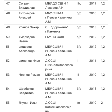
47
Согрин
МБУ ДО СШ N 4,
IIIю
2011
1,2
Владислав
Лекарев А.Н
48
Тихомиров
МБУ СШ №4
б/р
2010
1,2
Алексей
г.Пензы Калинина
А.М
49
Уланов Захар
СШ "Дорожник"
б/р
2013
1,2
г.Каменка
50
Умарздона
ГБУ ПО САШ
б/р
2012
1,2
Назим
51
Федоров
МБУ СШ №4
б/р
2012
1,2
Александр
г.Пензы Калинина
А.М
52
Филонов Илья
ДЮСШ
II
2011
1,2
Нижнеломовского
р-на
53
Чернов Роман
МБУ СШ №4
III
2010
1,2
г.Пензы Калинина
А.М
54
Щербаков
МБУ СШ №4
б/р
2013
1,2
Владимир
г.Пензы Калинина
А.М
55
Якунин Илья
ДЮСШ
Iю
2010
2
Камешкирского р-
на