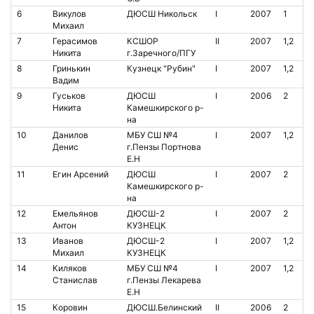
6
Викулов
ДЮСШ Никольск
I
2007
1
Михаил
7
Герасимов
КСШОР
II
2007
1,2
Никита
г.Заречного/ПГУ
8
Гринькин
Кузнецк "Рубин"
I
2007
1,2
Вадим
9
Гуськов
ДЮСШ
I
2006
2
Никита
Камешкирского р-
на
10
Данилов
МБУ СШ №4
I
2007
1,2
Денис
г.Пензы Портнова
Е.Н
11
Егин Арсений
ДЮСШ
I
2007
2
Камешкирского р-
на
12
Емельянов
ДЮСШ-2
I
2007
2
Антон
КУЗНЕЦК
13
Иванов
ДЮСШ-2
I
2007
1,2
Михаил
КУЗНЕЦК
14
Киляков
МБУ СШ №4
I
2007
1,2
Станислав
г.Пензы Лекарева
Е.Н
15
Коровин
ДЮСШ.Белинский
II
2006
2