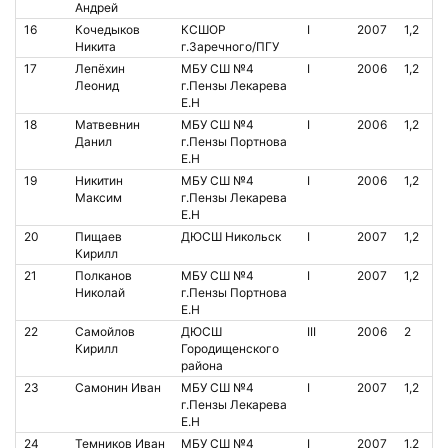
Андрей
16
Кочедыков
КСШОР
I
2007
1,2
Никита
г.Заречного/ПГУ
17
Лепёхин
МБУ СШ №4
I
2006
1,2
Леонид
г.Пензы Лекарева
Е.Н
18
Матвевнин
МБУ СШ №4
I
2006
1,2
Данил
г.Пензы Портнова
Е.Н
19
Никитин
МБУ СШ №4
I
2006
1,2
Максим
г.Пензы Лекарева
Е.Н
20
Пищаев
ДЮСШ Никольск
I
2007
1,2
Кирилл
21
Полканов
МБУ СШ №4
I
2007
1,2
Николай
г.Пензы Портнова
Е.Н
22
Самойлов
ДЮСШ
III
2006
2
Кирилл
Городищенского
района
23
Самонин Иван
МБУ СШ №4
I
2007
1,2
г.Пензы Лекарева
Е.Н
24
Темников Иван
МБУ СШ №4
I
2007
1,2