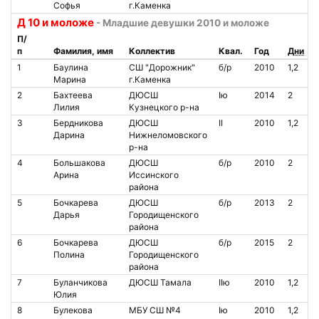
Софья
г.Каменка
Д 10 и моложе
- Младшие девушки 2010 и моложе
П/
п
Фамилия, имя
Коллектив
Квал.
Год
Дни
1
Баулина
СШ "Дорожник"
б/р
2010
1,2
Марина
г.Каменка
2
Бахтеева
ДЮСШ
Iю
2014
2
Лилия
Кузнецкого р-на
3
Бердникова
ДЮСШ
II
2010
1,2
Дарина
Нижнеломовского
р-на
4
Большакова
ДЮСШ
б/р
2010
2
Арина
Иссинского
района
5
Бочкарева
ДЮСШ
б/р
2013
2
Дарья
Городищенского
района
6
Бочкарева
ДЮСШ
б/р
2015
2
Полина
Городищенского
района
7
Буланчикова
ДЮСШ Тамала
IIю
2010
1,2
Юлия
8
Булекова
МБУ СШ №4
Iю
2010
1,2