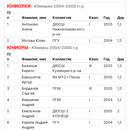
ЮНИОРКИ
- Юниорки 2004-2005 гг.р
П/
п
Фамилия, имя
Коллектив
Квал.
Год
Дни
1
Антонова
ДЮСШ
I
2005
1,2
Алена
Нижнеломовского
р-на
2
Мотова Юлия
ПГУ
I
2004
1,2
ЮНИОРЫ
- Юниоры 2004-2005 г.р
П/
п
Фамилия, имя
Коллектив
Квал.
Год
Дни
1
Баженов
ДЮСШ
III
2005
1,2
Кирилл
Кузнецкого р-на
2
Баршуатов
ВА МТО г.Пенза
I
2005
1,2
Артур
3
Бордачёв
ПГАУ
III
2005
1,2
Сергей
4
Вершинин
ПГАУ
I
2004
1,2
Андрей
5
Емельянов
ДЮСШ-2
I
2005
2
Андрей
КУЗНЕЦК
6
Кареев Андрей
ПГУ
I
2004
1,2
Андрей