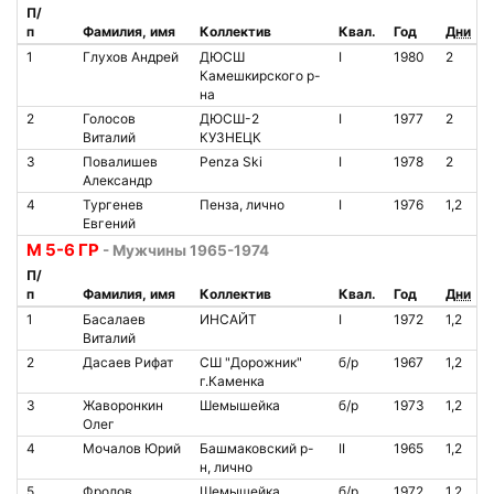
П/
п
Фамилия, имя
Коллектив
Квал.
Год
Дни
1
Глухов Андрей
ДЮСШ
I
1980
2
Камешкирского р-
на
2
Голосов
ДЮСШ-2
I
1977
2
Виталий
КУЗНЕЦК
3
Повалишев
Penza Ski
I
1978
2
Александр
4
Тургенев
Пенза, лично
I
1976
1,2
Евгений
М 5-6 ГР
- Мужчины 1965-1974
П/
п
Фамилия, имя
Коллектив
Квал.
Год
Дни
1
Басалаев
ИНСАЙТ
I
1972
1,2
Виталий
2
Дасаев Рифат
СШ "Дорожник"
б/р
1967
1,2
г.Каменка
3
Жаворонкин
Шемышейка
б/р
1973
1,2
Олег
4
Мочалов Юрий
Башмаковский р-
II
1965
1,2
н, лично
5
Фролов
Шемышейка
б/р
1972
1,2