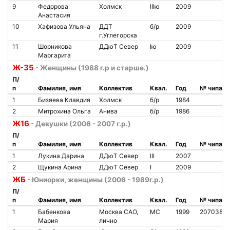
9
Федорова
Холмск
IIIю
2009
Анастасия
10
Хафизова Ульяна
ДДТ
б/р
2009
г.Углегорска
11
Шорникова
ДДюТ Север
Iю
2009
Маргарита
Ж-35
- Женщины (1988 г.р и старше.)
П/
п
Фамилия, имя
Коллектив
Квал.
Год
№ чипа
1
Бизяева Клавдия
Холмск
б/р
1984
2
Митрохина Ольга
Анива
б/р
1986
Ж16
- Девушки (2006 - 2007 г.р.)
П/
п
Фамилия, имя
Коллектив
Квал.
Год
№ чипа
1
Лукина Дарина
ДДюТ Север
III
2007
2
Щукина Арина
ДДюТ Север
I
2009
ЖБ
- Юниорки, женщины (2006 - 1989г.р.)
П/
п
Фамилия, имя
Коллектив
Квал.
Год
№ чипа
1
Бабенкова
Москва САО,
МС
1999
2070383
Мария
лично