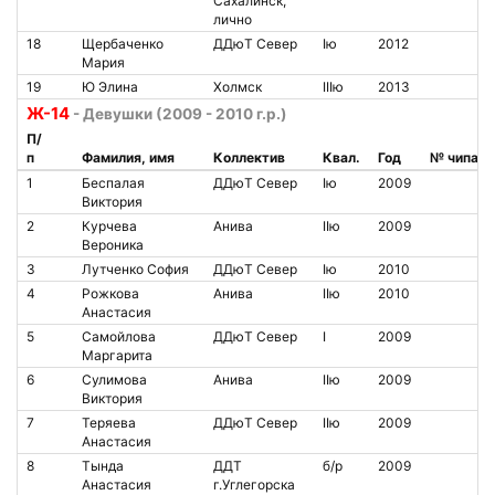
Сахалинск,
лично
18
Щербаченко
ДДюТ Север
Iю
2012
Мария
19
Ю Элина
Холмск
IIIю
2013
Ж-14
- Девушки (2009 - 2010 г.р.)
П/
п
Фамилия, имя
Коллектив
Квал.
Год
№ чипа
1
Беспалая
ДДюТ Север
Iю
2009
Виктория
2
Курчева
Анива
IIю
2009
Вероника
3
Лутченко София
ДДюТ Север
Iю
2010
4
Рожкова
Анива
IIю
2010
Анастасия
5
Самойлова
ДДюТ Север
I
2009
Маргарита
6
Сулимова
Анива
IIю
2009
Виктория
7
Теряева
ДДюТ Север
IIю
2009
Анастасия
8
Тында
ДДТ
б/р
2009
Анастасия
г.Углегорска