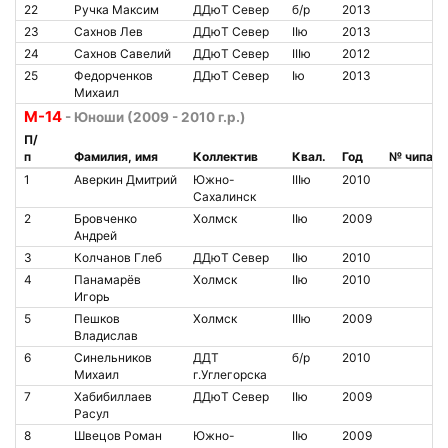
22
Ручка Максим
ДДюТ Север
б/р
2013
23
Сахнов Лев
ДДюТ Север
IIю
2013
24
Сахнов Савелий
ДДюТ Север
IIIю
2012
25
Федорченков
ДДюТ Север
Iю
2013
Михаил
М-14
- Юноши (2009 - 2010 г.р.)
П/
п
Фамилия, имя
Коллектив
Квал.
Год
№ чипа
1
Аверкин Дмитрий
Южно-
IIIю
2010
Сахалинск
2
Бровченко
Холмск
IIю
2009
Андрей
3
Колчанов Глеб
ДДюТ Север
IIю
2010
4
Панамарёв
Холмск
IIю
2010
Игорь
5
Пешков
Холмск
IIIю
2009
Владислав
6
Синельников
ДДТ
б/р
2010
Михаил
г.Углегорска
7
Хабибиллаев
ДДюТ Север
IIю
2009
Расул
8
Швецов Роман
Южно-
IIю
2009