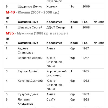
Сахалинск
9
Щедриков Денис
Холмск
IIю
2009
М-16
- Юноши (2007 - 2008 г.р.)
П/
п
Фамилия, имя
Коллектив
Квал.
Год
№ чипа
1
Шушаков Сергей
ДДюТ Север
III
2008
М35
- Мужчины (1988 г.р. и старше.)
П/
п
Фамилия, имя
Коллектив
Квал.
Год
№ чипа
1
Авдеев
Анива
б/р
1987
Станислав
2
Варсегов Андрей
Южно-
б/р
1977
Сахалинск,
лично
3
Езупов Артём
Корсаковский
II
1985
р-н, лично
4
Котенев Дмитрий
Южно-
б/р
1982
Сахалинск,
лично
5
Кузубов Дима
Анива
б/р
1983
6
Лопатин
СахГУ
б/р
1958
Александр