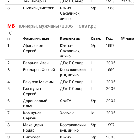
7
Тен Валерий
ДДюТ Север
II
1958
2040650
8
Шмакин Дмитрий
Южно-
б/р
1988
Сахалинск,
лично
МБ
- Юниоры, мужчины (2006 - 1989 г.р.)
П/
п
Фамилия, имя
Коллектив
Квал.
Год
№ чипа
1
Афанасьев
Южно-
б/р
1997
Сергей
Сахалинск,
лично
2
Баранов Иван
ДДюТ Север
II
2006
3
Бондарев Сергей
Корсаковский
I
1990
р-н, лично
4
Вакуров Максим
ДДюТ Север
III
2006
5
Гизатулин
ДДюТ Север
III
2006
Сергей
6
Дереневский
СахГУ
б/р
2004
Илья
7
Коршунов
Холмск
Iю
2006
Сергей
8
Макацария
Корсаковский
б/р
1997
Нодар
р-н, лично
9
Николаев
Южно-
б/р
2003