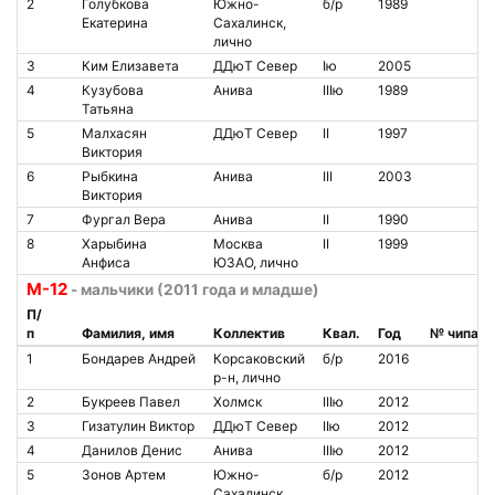
2
Голубкова
Южно-
б/р
1989
Екатерина
Сахалинск,
лично
3
Ким Елизавета
ДДюТ Север
Iю
2005
4
Кузубова
Анива
IIIю
1989
Татьяна
5
Малхасян
ДДюТ Север
II
1997
Виктория
6
Рыбкина
Анива
III
2003
Виктория
7
Фургал Вера
Анива
II
1990
8
Харыбина
Москва
II
1999
Анфиса
ЮЗАО, лично
М-12
- мальчики (2011 года и младше)
П/
п
Фамилия, имя
Коллектив
Квал.
Год
№ чипа
1
Бондарев Андрей
Корсаковский
б/р
2016
р-н, лично
2
Букреев Павел
Холмск
IIIю
2012
3
Гизатулин Виктор
ДДюТ Север
IIю
2012
4
Данилов Денис
Анива
IIIю
2012
5
Зонов Артем
Южно-
б/р
2012
Сахалинск