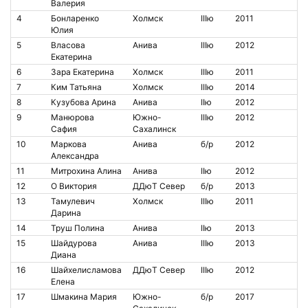
Валерия
4
Бонларенко
Холмск
IIIю
2011
Юлия
5
Власова
Анива
IIIю
2012
Екатерина
6
Зара Екатерина
Холмск
IIIю
2011
7
Ким Татьяна
Холмск
IIIю
2014
8
Кузубова Арина
Анива
IIю
2012
9
Манюрова
Южно-
IIIю
2012
Сафия
Сахалинск
10
Маркова
Анива
б/р
2012
Александра
11
Митрохина Алина
Анива
IIю
2012
12
О Виктория
ДДюТ Север
б/р
2013
13
Тамулевич
Холмск
IIIю
2011
Дарина
14
Труш Полина
Анива
IIю
2013
15
Шайдурова
Анива
IIIю
2013
Диана
16
Шайхелисламова
ДДюТ Север
IIIю
2012
Елена
17
Шмакина Мария
Южно-
б/р
2017