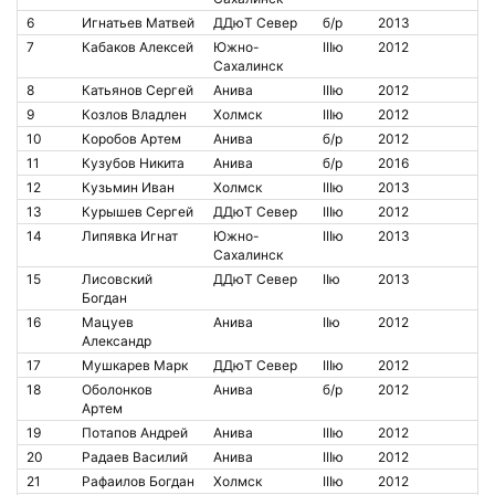
6
Игнатьев Матвей
ДДюТ Север
б/р
2013
7
Кабаков Алексей
Южно-
IIIю
2012
Сахалинск
8
Катьянов Сергей
Анива
IIIю
2012
9
Козлов Владлен
Холмск
IIIю
2012
10
Коробов Артем
Анива
б/р
2012
11
Кузубов Никита
Анива
б/р
2016
12
Кузьмин Иван
Холмск
IIIю
2013
13
Курышев Сергей
ДДюТ Север
IIIю
2012
14
Липявка Игнат
Южно-
IIIю
2013
Сахалинск
15
Лисовский
ДДюТ Север
IIю
2013
Богдан
16
Мацуев
Анива
IIю
2012
Александр
17
Мушкарев Марк
ДДюТ Север
IIIю
2012
18
Оболонков
Анива
б/р
2012
Артем
19
Потапов Андрей
Анива
IIIю
2012
20
Радаев Василий
Анива
IIIю
2012
21
Рафаилов Богдан
Холмск
IIIю
2012