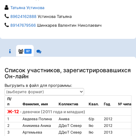
Татьяна Устинова
89624162888
Устинова Татьяна
89147679566
Шинкарев Валентин Николаевич
97
Список участников, зарегистрировавшихся
Он-лайн
Выгрузить в файл для программы:
П/
п
Фамилия, имя
Коллектив
Квал.
Год
№ чипа
Ж-12
- девочки (2011 года и младше)
1
Авдеева Полина
Анива
б/р
2012
2
Аникиева Аника
ДДюТ Север
IIю
2012
3
Артемьева
ДДюТ Север
IIю
2013