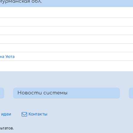
урманская обл.
ина Уюта
Новости системы
 идеи
Контакты
ьтатов.