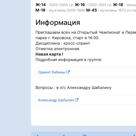
Ж-14
Ж-16
Ж-18
- 2003-2004 г.р
- 2002-2001 г.р
- женщ
М-18
М-45
- мужчины 2000-1999
- мужчины 1972 и ст
Информация
Приглашаем всех на Открытый Чемпионат и Первен
парке г. Кировска, старт в 16:00.
Дисциплина : кросс-спринт
Отметка электронная.
Новая карта !
Подробная информация в группе:
Ориент Хибины
Вопросы : в л/с Александру Шабалину
Александр Шабалин