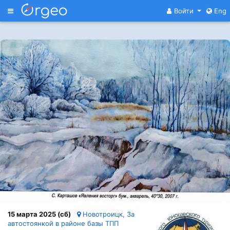
Меню
Войти
Eng
15 марта 2025 (сб)
Новотроицк, За
автостоянкой в районе базы ТПП