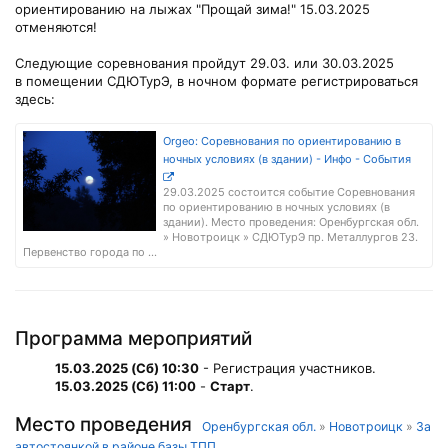
ориентированию на лыжах "Прощай зима!" 15.03.2025
отменяются!
Следующие соревнования пройдут 29.03. или 30.03.2025
в помещении СДЮТурЭ, в ночном формате регистрироваться
здесь:
Orgeo: Соревнования по ориентированию в
ночных условиях (в здании) - Инфо - События
29.03.2025 состоится событие Соревнования
по ориентированию в ночных условиях (в
здании). Место проведения: Оренбургская обл.
» Новотроицк » СДЮТурЭ пр. Металлургов 23.
Первенство города по ...
Программа мероприятий
15.03.2025 (Сб) 10:30
- Регистрация участников.
15.03.2025 (Сб) 11:00
-
Старт
.
Место проведения
Оренбургская обл.
»
Новотроицк
»
За
автостоянкой в районе базы ТПП