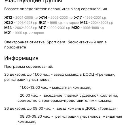
Участвующие группы
Возраст определяется: исполнится в год соревнования
Ж12
Ж14
Ж17
- 2004-2005 г.р
- 2002-2003 г.р
- 1999-2001 г.р
Ж20
Ж21
М12
- 1996-1998 г.р
- 1995 г.р. и старше
- 2004-2005 г.р
М14
М17
М20
- 2002-2003 г.р
- 1999-2001 г.р
- 1996-1998 г.р
М21
- 1995 г.р. и старше
Электронная отметка: SportIdent: бесконтактный чип в
приоритете
Информация
Программа соревнований:
25 декабря: до 11.00 час. - заезд команд в ДООЦ «Гренада»,
регистрация участников;
11.00-13.00 час. - мандатная комиссия;
20.00 час. - заседание Главной судейской коллегии,
совместно с тренерами–представителями команд.
26 декабря: до 09.00 час. - заезд команд в ДООЦ «Гренада»;
08.30-09.30 час. - регистрация участников, мандатная
комиссия;