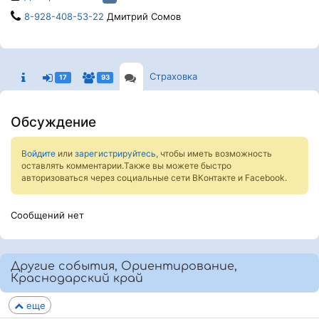
8-928-408-53-22
Дмитрий Сомов
Страховка
17
93
Обсуждение
Войдите
или
зарегистрируйтесь
, чтобы иметь возможность
оставлять комментарии.Также вы можете быстро
авторизоваться через социальные сети ВКонтакте и Facebook.
Сообщений нет
Другие события, Ориентирование,
Краснодарский край
еще