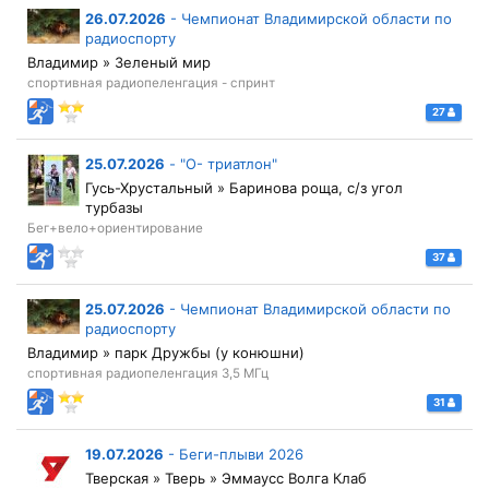
26.07.2026
-
Чемпионат Владимирской области по
радиоспорту
Владимир » Зеленый мир
спортивная радиопеленгация - спринт
27
25.07.2026
-
"О- триатлон"
Гусь-Хрустальный » Баринова роща, с/з угол
турбазы
Бег+вело+ориентирование
37
25.07.2026
-
Чемпионат Владимирской области по
радиоспорту
Владимир » парк Дружбы (у конюшни)
спортивная радиопеленгация 3,5 МГц
31
19.07.2026
-
Беги-плыви 2026
Тверская » Тверь » Эммаусс Волга Клаб