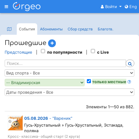
Меню
Войти
Eng
События
Абонементы
Сбор средств
Благотв
.
Прошедшие
Предстоящие
|
по популярности
|
с Live
только местные
Элементы 1—50 из 882.
05.08.2026
-
"Вареник"
Гусь-Хрустальный » Гусь-Хрустальный, Эстакада,
поляна
Кросс- классика- общий старт (2 круга)