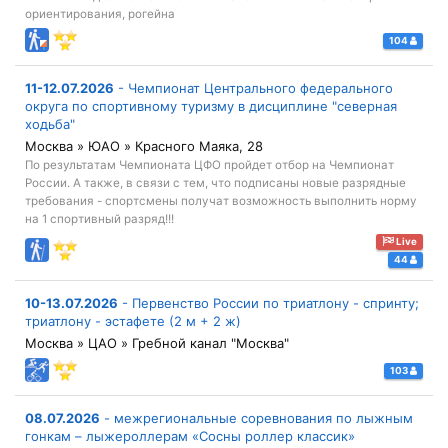
ориентирования, рогейна
104
11-12.07.2026
-
Чемпионат Центрального федерального
округа по спортивному туризму в дисциплине "северная
ходьба"
Москва » ЮАО » Красного Маяка, 28
По результатам Чемпионата ЦФО пройдет отбор на Чемпионат
России. А также, в связи с тем, что подписаны новые разрядные
требования - спортсмены получат возможность выполнить норму
на 1 спортивный разряд!!!
Live
44
10-13.07.2026
-
Первенство России по триатлону - спринту;
триатлону - эстафете (2 м + 2 ж)
Москва » ЦАО » Гребной канал "Москва"
103
08.07.2026
-
межрегиональные соревнования по лыжным
гонкам – лыжероллерам «Сосны роллер классик»