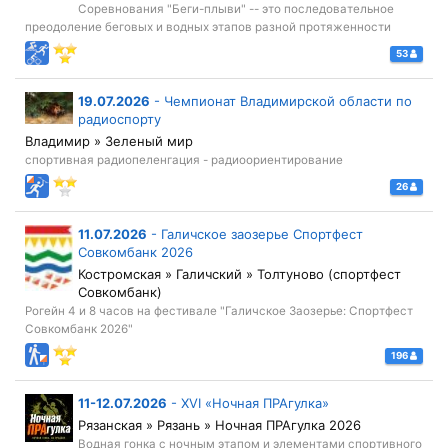
Соревнования "Беги-плыви" -- это последовательное
преодоление беговых и водных этапов разной протяженности
53
19.07.2026
-
Чемпионат Владимирской области по
радиоспорту
Владимир » Зеленый мир
спортивная радиопеленгация - радиоориентирование
26
11.07.2026
-
Галичское заозерье Спортфест
Совкомбанк 2026
Костромская » Галичский » Толтуново (спортфест
Совкомбанк)
Рогейн 4 и 8 часов на фестивале "Галичское Заозерье: Спортфест
Совкомбанк 2026"
196
11-12.07.2026
-
XVI «Ночная ПРАгулка»
Рязанская » Рязань » Ночная ПРАгулка 2026
Водная гонка с ночным этапом и элементами спортивного