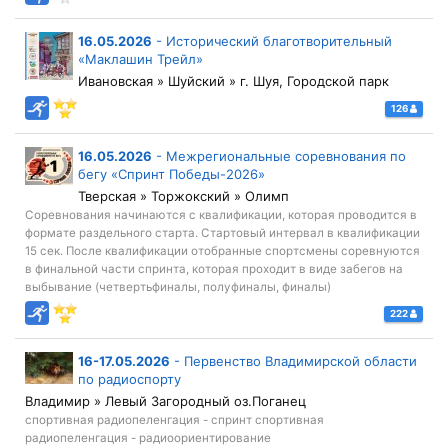
16.05.2026
-
Исторический благотворительный
«Маклашин Трейл»
Ивановская » Шуйский » г. Шуя, Городской парк
126
16.05.2026
-
Межрегиональные соревнования по
бегу «Спринт Победы-2026»
Тверская » Торжокский » Олимп
Соревнования начинаются с квалификации, которая проводится в
формате раздельного старта. Стартовый интервал в квалификации
15 сек. После квалификации отобранные спортсмены соревнуются
в финальной части спринта, которая проходит в виде забегов на
выбывание (четвертьфиналы, полуфиналы, финалы)
222
16-17.05.2026
-
Первенство Владимирской области
по радиоспорту
Владимир » Левый Загородный оз.Поганец
спортивная радиопеленгация - спринт спортивная
радиопеленгация - радиоориентирование