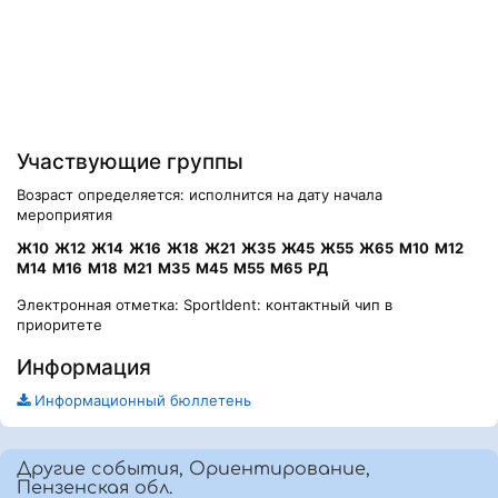
Участвующие группы
Возраст определяется: исполнится на дату начала
мероприятия
Ж10
Ж12
Ж14
Ж16
Ж18
Ж21
Ж35
Ж45
Ж55
Ж65
М10
М12
М14
М16
М18
М21
М35
М45
М55
М65
РД
Электронная отметка: SportIdent: контактный чип в
приоритете
Информация
Информационный бюллетень
Другие события, Ориентирование,
Пензенская обл.