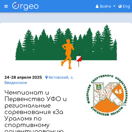
Меню
Войти
Eng
24-28 апреля 2025
Кетовский, c.
Введенское
Чемпионат и
Первенство УФО и
региональные
соревнования «За
Уралом» по
спортивному
ориентированию