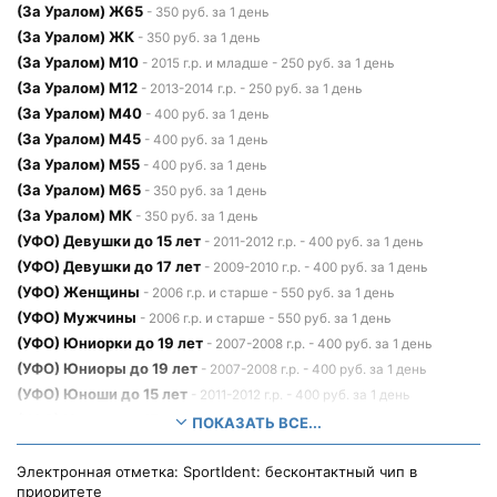
(За Уралом) Ж65
- 350 руб. за 1 день
(За Уралом) ЖК
- 350 руб. за 1 день
(За Уралом) М10
- 2015 г.р. и младше - 250 руб. за 1 день
(За Уралом) М12
- 2013-2014 г.р. - 250 руб. за 1 день
(За Уралом) М40
- 400 руб. за 1 день
(За Уралом) М45
- 400 руб. за 1 день
(За Уралом) М55
- 400 руб. за 1 день
(За Уралом) М65
- 350 руб. за 1 день
(За Уралом) МК
- 350 руб. за 1 день
(УФО) Девушки до 15 лет
- 2011-2012 г.р. - 400 руб. за 1 день
(УФО) Девушки до 17 лет
- 2009-2010 г.р. - 400 руб. за 1 день
(УФО) Женщины
- 2006 г.р. и старше - 550 руб. за 1 день
(УФО) Мужчины
- 2006 г.р. и старше - 550 руб. за 1 день
(УФО) Юниорки до 19 лет
- 2007-2008 г.р. - 400 руб. за 1 день
(УФО) Юниоры до 19 лет
- 2007-2008 г.р. - 400 руб. за 1 день
(УФО) Юноши до 15 лет
- 2011-2012 г.р. - 400 руб. за 1 день
(УФО) Юноши до 17 лет
- 2009-2010 г.р. - 400 руб. за 1 день
ПОКАЗАТЬ ВСЕ...
Электронная отметка: SportIdent: бесконтактный чип в
приоритете