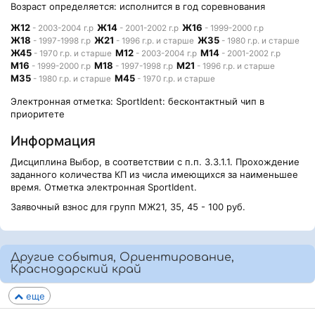
Возраст определяется: исполнится в год соревнования
Ж12
Ж14
Ж16
- 2003-2004 г.р
- 2001-2002 г.р
- 1999-2000 г.р
Ж18
Ж21
Ж35
- 1997-1998 г.р
- 1996 г.р. и старше
- 1980 г.р. и старше
Ж45
М12
М14
- 1970 г.р. и старше
- 2003-2004 г.р
- 2001-2002 г.р
М16
М18
М21
- 1999-2000 г.р
- 1997-1998 г.р
- 1996 г.р. и старше
М35
М45
- 1980 г.р. и старше
- 1970 г.р. и старше
Электронная отметка: SportIdent: бесконтактный чип в
приоритете
Информация
Дисциплина Выбор, в соответствии с п.п. 3.3.1.1. Прохождение
заданного количества КП из числа имеющихся за наименьшее
время. Отметка электронная SportIdent.
Заявочный взнос для групп МЖ21, 35, 45 - 100 руб.
Другие события, Ориентирование,
Краснодарский край
еще