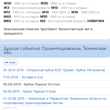
Ж50
Ж55
- 1965 г.р. и старше
- 1960 г.р. и старше
ЖЭ
М10
- без ограничений возраста
- 2005 г.р. и младше
М12
М14
М16
- 2003 г.р.. и младше)
- 2001-2002 г.р
- 1999-2000 г.р
М40
М50
- 1975 г.р. и старше
- 1965 г.р. и старше
М60
МЭ
НОВИЧКИ
- 1955 г.р. и старше
- без ограничений возраста
Электронная отметка: SportIdent: бесконтактный чип в
приоритете
Другие события, Ориентирование, Тюменская
обл.
еще
16-18.10.2015 - Открытый кубок КСО "Ермак" (Кубок Петровича)
11.10.2015 - Эстафета 2x2
20.09.2015 - Кубок Парков VII этап
19.09.2015 - Кубок Парков VI этап
12-13.09.2015 - Чемпионат и Первенство Тюменской области по
спортивному ориентированию бегом