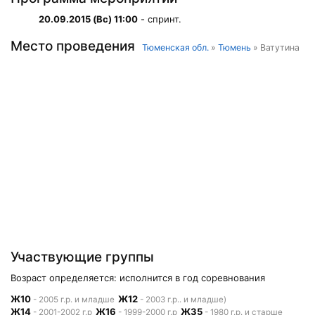
20.09.2015 (Вс) 11:00
- спринт.
Место проведения
Тюменская обл.
»
Тюмень
» Ватутина
Участвующие группы
Возраст определяется: исполнится в год соревнования
Ж10
Ж12
- 2005 г.р. и младше
- 2003 г.р.. и младше)
Ж14
Ж16
Ж35
- 2001-2002 г.р
- 1999-2000 г.р
- 1980 г.р. и старше