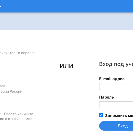
ризуйтесь в сервисе.
или
Вход под уч
E-mail адрес
ook
тории России
Пароль
ите
Запомнить м
сие в открывшемся