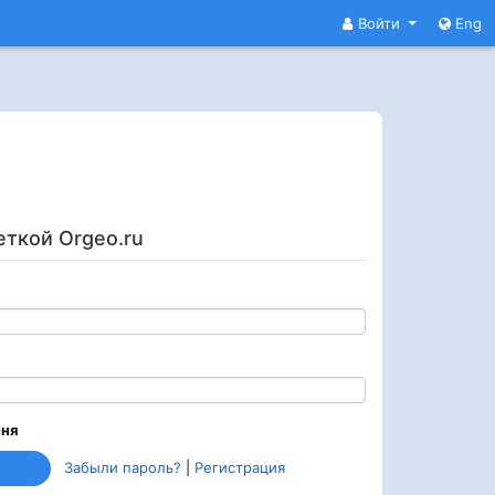
Войти
Eng
еткой Orgeo.ru
еня
Забыли пароль?
|
Регистрация