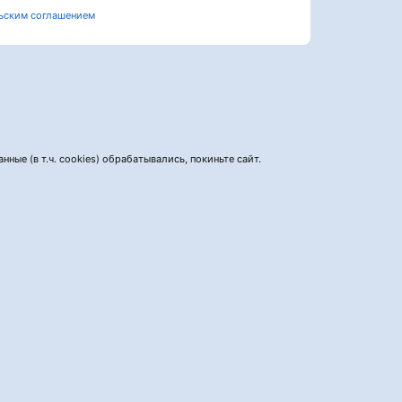
ьским соглашением
нные (в т.ч. cookies) обрабатывались, покиньте сайт.