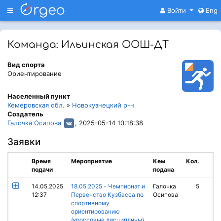
Меню
Войти
Eng
Команда: Ильинская ООШ-ДТ
Вид спорта
Ориентирование
Населенный пункт
Кемеровская обл.
»
Новокузнецкий р-н
Создатель
Галочка Осипова
, 2025-05-14 10:18:38
Заявки
Время
Мероприятие
Кем
Кол.
подачи
подана
14.05.2025
18.05.2025 - Чемпионат и
Галочка
5
12:37
Первенство Кузбасса по
Осипова
спортивному
ориентированию
(кроссовые дисциплины)