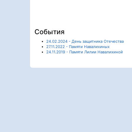
События
24.02.2024 - День защитника Отечества
27.11.2022 - Памяти Навалихиных
24.11.2019 - Памяти Лилии Навалихиной