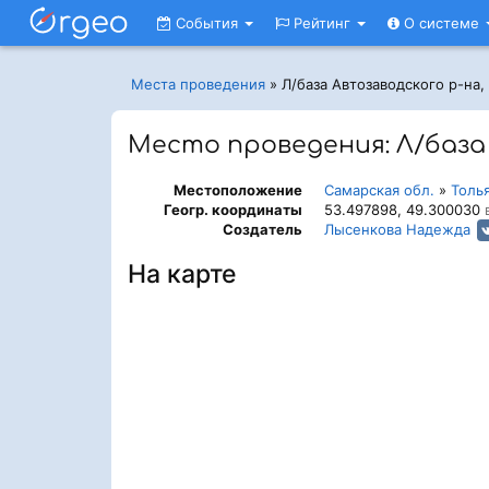
События
Рейтинг
О системе
Места проведения
»
Л/база Автозаводского р-на
Место проведения: Л/база
Местоположение
Самарская обл.
»
Толь
Геогр. координаты
53.497898, 49.300030
в
Создатель
Лысенкова Надежда
На карте