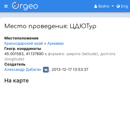
Меню
Войти
Eng
Место проведения: ЦДЮТур
Местоположение
Краснодарский край
»
Армавир
Геогр. координаты
45.001583, 41.137890
в формате: широта (latitude), долгота
(longitude)
Создатель
Александр Дабагян
, 2013-12-17 13:53:37
На карте