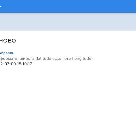
ново
ославль
формате: широта (latitude), долгота (longitude)
12-07-09 15:10:17