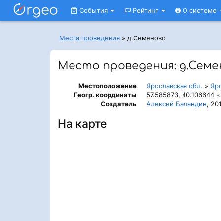
События
Рейтинг
О системе
Места проведения
»
д.Семеново
Место проведения: д.Семе
Местоположение
Ярославская обл.
»
Яр
Геогр. координаты
57.585873, 40.106644
в 
Создатель
Алексей Баландин
, 20
На карте