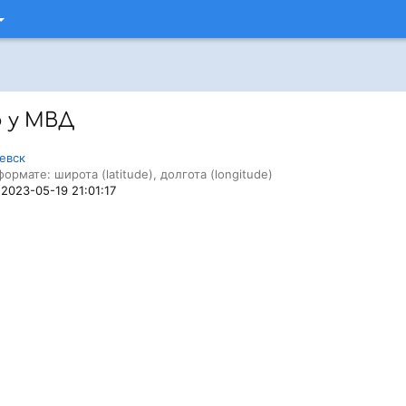
 у МВД
евск
формате: широта (latitude), долгота (longitude)
 2023-05-19 21:01:17