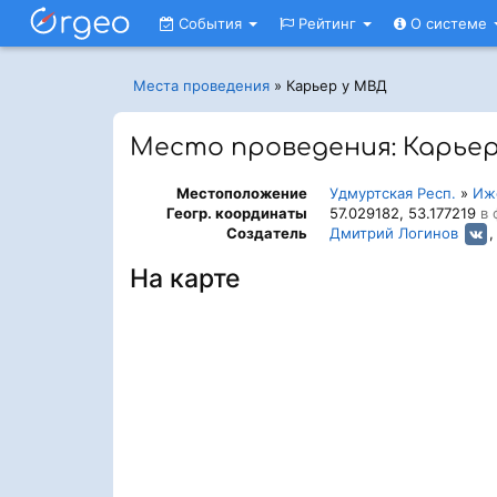
События
Рейтинг
О системе
Места проведения
»
Карьер у МВД
Место проведения: Карьер
Местоположение
Удмуртская Респ.
»
Иж
Геогр. координаты
57.029182, 53.177219
в 
Создатель
Дмитрий Логинов
,
На карте