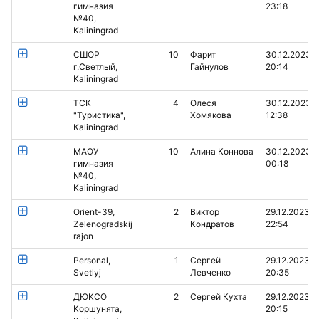
гимназия
23:18
№40,
Kaliningrad
СШОР
10
Фарит
30.12.2023
г.Светлый,
Гайнулов
20:14
Kaliningrad
ТСК
4
Олеся
30.12.2023
"Туристика",
Хомякова
12:38
Kaliningrad
МАОУ
10
Алина Коннова
30.12.2023
гимназия
00:18
№40,
Kaliningrad
Orient-39,
2
Виктор
29.12.2023
Zelenogradskij
Кондратов
22:54
rajon
Personal,
1
Сергей
29.12.2023
Svetlyj
Левченко
20:35
ДЮКСО
2
Сергей Кухта
29.12.2023
Коршунята,
20:15