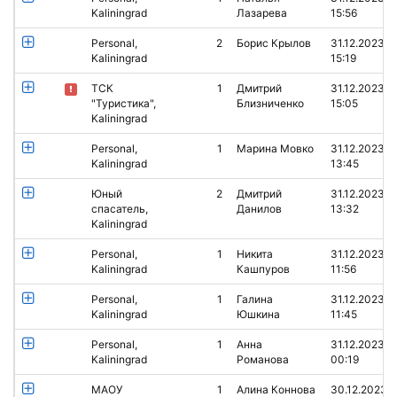
Kaliningrad
Лазарева
15:56
Personal,
2
Борис Крылов
31.12.2023
Kaliningrad
15:19
ТСК
1
Дмитрий
31.12.2023
"Туристика",
Близниченко
15:05
Kaliningrad
Personal,
1
Марина Мовко
31.12.2023
Kaliningrad
13:45
Юный
2
Дмитрий
31.12.2023
спасатель,
Данилов
13:32
Kaliningrad
Personal,
1
Никита
31.12.2023
Kaliningrad
Кашпуров
11:56
Personal,
1
Галина
31.12.2023
Kaliningrad
Юшкина
11:45
Personal,
1
Анна
31.12.2023
Kaliningrad
Романова
00:19
МАОУ
1
Алина Коннова
30.12.2023