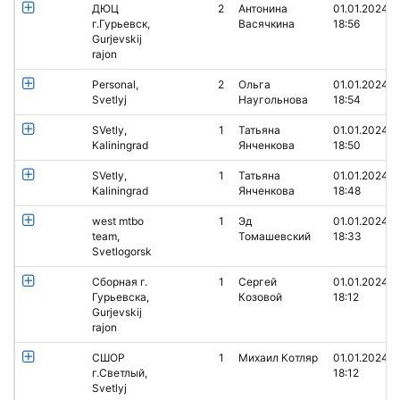
ДЮЦ
2
Антонина
01.01.2024
г.Гурьевск,
Васячкина
18:56
Gurjevskij
rajon
Personal,
2
Ольга
01.01.2024
Svetlyj
Наугольнова
18:54
SVetly,
1
Татьяна
01.01.2024
Kaliningrad
Янченкова
18:50
SVetly,
1
Татьяна
01.01.2024
Kaliningrad
Янченкова
18:48
west mtbo
1
Эд
01.01.2024
team,
Томашевский
18:33
Svetlogorsk
Сборная г.
1
Сергей
01.01.2024
Гурьевска,
Козовой
18:12
Gurjevskij
rajon
СШОР
1
Михаил Котляр
01.01.2024
г.Светлый,
18:12
Svetlyj