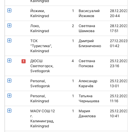
Kaliningrad
Йожики,
1
Васисуалий
28.12.2023
Kaliningrad
Йожиков
20:44
Локо,
2
Светлана
28.12.2023
Kaliningrad
Шамкова
17:51
ТСК
1
Дмитрий
27.12.2023
"Туристика",
Близниченко
01:42
Kaliningrad
ДЮСШ
4
Светлана
25.12.2023
Светлогорск,
Попкова
23:16
Svetlogorsk
Personal,
1
Александр
25.12.2023
Svetlogorsk
Карачёв
13:01
Personal,
1
Татьяна
25.12.2023
Kaliningrad
Чернышева
11:16
МАОУ СОШ 12
1
Мария
25.12.2023
г.
Данилова
10:41
Калининград,
Kaliningrad