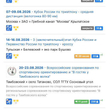
закрыта
77
07-09.08.2026
-
Кубок России по триатлону - средняя
дистанция (велогонка 80-90 км)
Москва » ЗАО » Гребной канал "Москва" Крылатское
закрыта
33
14-16.08.2026
-
3 (заключительный)этап Кубка России и
Первенство России по триатлону - кроссу
Тульская » Белевский » эко парк Бушово
+1
39 часов
22
20-23.08.2026
-
Всероссийские соревнования по
спортивному ориентированию и "В гостях у
Тамбовского волка"
Тамбовский » село Татаново, СОЛ ТГТУ Сосновый угол
Всероссийские соревнования по спортивному ориентированию и
региональные соревнования по спортивному ориентированию "В
гостях у Тамбовского волка"
+1
11 дней
230