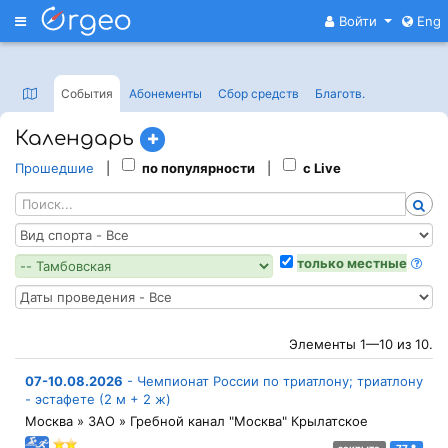
Меню
Войти
Eng
События
Абонементы
Сбор средств
Благотв
.
Календарь
Прошедшие
|
по популярности
|
с Live
только местные
Элементы 1—10 из 10.
07-10.08.2026
-
Чемпионат России по триатлону; триатлону
- эстафете (2 м + 2 ж)
Москва » ЗАО » Гребной канал "Москва" Крылатское