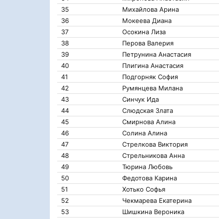
35
Михайлова Арина
36
Мокеева Диана
37
Осокина Лиза
38
Перова Валерия
39
Петрунина Анастасия
40
Плигина Анастасия
41
Подгорняк София
42
Румянцева Милана
43
Синчук Ида
44
Слюдская Злата
45
Смирнова Алина
46
Солина Алина
47
Стрелкова Виктория
48
Стрельникова Анна
49
Тюрина Любовь
50
Федотова Карина
51
Хотько Софья
52
Чекмарева Екатерина
53
Шишкина Вероника