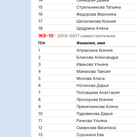
15
Стрельникова Татьяна
16
Федорова Вероника
17
Шельпанова Ксения
18
Щедрина Алена
Ж8-10
- 2015-2017 самостоятельно
П/п
Фамилия, имя
1
Апраксина Ксения
2
Блинова Александра
3
Иванова Ульяна
4
Манахова Таисия
5
Мохова Алиса
6
Ногинова Дарья
7
Поповцева Анастасия
8
Прохорова Ксения
9
Пряничникова Алина
10
Пудовикова Дарья
11
Рачкова Ульяна
12
Смирнова Василиса
13
Сорокина Ева