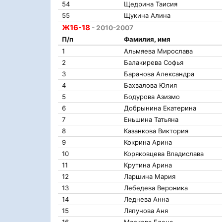
54
Щедрина Таисия
55
Щукина Алина
Ж16-18
- 2010-2007
П/п
Фамилия, имя
1
Альмяева Мирослава
2
Балакирева Софья
3
Баранова Александра
4
Бахвалова Юлия
5
Бодурова Азизмо
6
Добрынина Екатерина
7
Еньшина Татьяна
8
Казанкова Виктория
9
Кокрина Арина
10
Коряковцева Владислава
11
Крутина Арина
12
Ларшина Мария
13
Лебедева Вероника
14
Леднева Анна
15
Ляпунова Аня
16
Маркова Елена