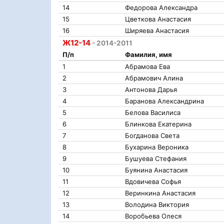
14
Федорова Александра
15
Цветкова Анастасия
16
Ширяева Анастасия
Ж12-14
- 2014-2011
П/п
Фамилия, имя
1
Абрамова Ева
2
Абрамович Алина
3
Антонова Дарья
4
Баранова Александрина
5
Белова Василиса
6
Блинкова Екатерина
7
Богданова Света
8
Бухарина Вероника
9
Бушуева Стефания
10
Буянина Анастасия
11
Вдовичева Софья
12
Веринкина Анастасия
13
Володина Виктория
14
Воробьева Олеся