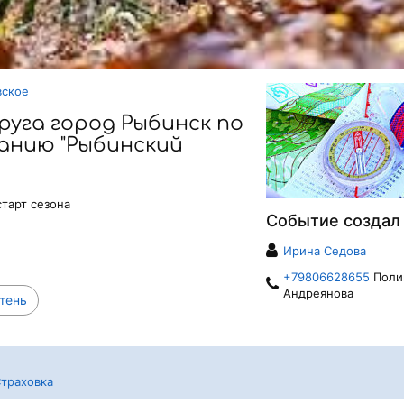
вское
руга город Рыбинск по
анию "Рыбинский
старт сезона
Событие создал
Ирина Седова
+79806628655
Поли
Андреянова
тень
траховка