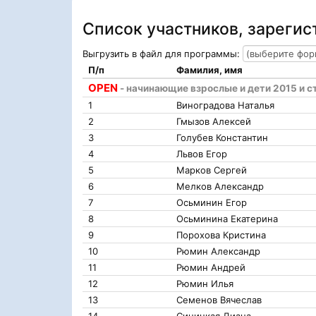
Список участников, зареги
Выгрузить в файл для программы:
П/п
Фамилия, имя
OPEN
- начинающие взрослые и дети 2015 и с
1
Виноградова Наталья
2
Гмызов Алексей
3
Голубев Константин
4
Львов Егор
5
Марков Сергей
6
Мелков Александр
7
Осьминин Егор
8
Осьминина Екатерина
9
Порохова Кристина
10
Рюмин Александр
11
Рюмин Андрей
12
Рюмин Илья
13
Семенов Вячеслав
14
Синицкая Диана