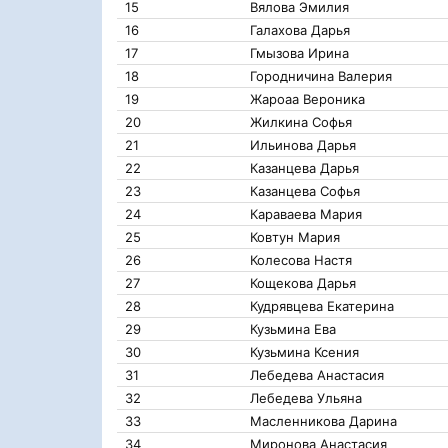
15
Вялова Эмилия
16
Галахова Дарья
17
Гмызова Ирина
18
Городничина Валерия
19
Жароаа Вероника
20
Жилкина Софья
21
Ильинова Дарья
22
Казанцева Дарья
23
Казанцева Софья
24
Караваева Мария
25
Ковтун Мария
26
Колесова Настя
27
Кощекова Дарья
28
Кудрявцева Екатерина
29
Кузьмина Ева
30
Кузьмина Ксения
31
Лебедева Анастасия
32
Лебедева Ульяна
33
Масленникова Дарина
34
Миронова Анастасия