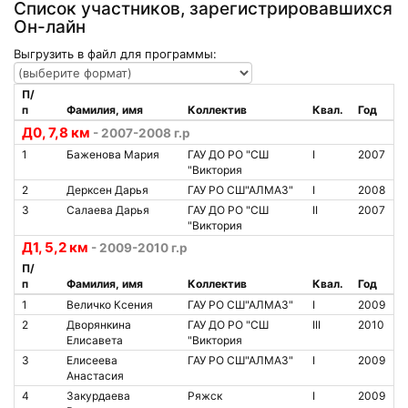
Список участников, зарегистрировавшихся
Он-лайн
Выгрузить в файл для программы:
П/
п
Фамилия, имя
Коллектив
Квал.
Год
Д0, 7,8 км
- 2007-2008 г.р
1
Баженова Мария
ГАУ ДО РО "СШ
I
2007
"Виктория
2
Дерксен Дарья
ГАУ РО СШ"АЛМАЗ"
I
2008
3
Салаева Дарья
ГАУ ДО РО "СШ
II
2007
"Виктория
Д1, 5,2 км
- 2009-2010 г.р
П/
п
Фамилия, имя
Коллектив
Квал.
Год
1
Величко Ксения
ГАУ РО СШ"АЛМАЗ"
I
2009
2
Дворянкина
ГАУ ДО РО "СШ
III
2010
Елисавета
"Виктория
3
Елисеева
ГАУ РО СШ"АЛМАЗ"
I
2009
Анастасия
4
Закурдаева
Ряжск
I
2009