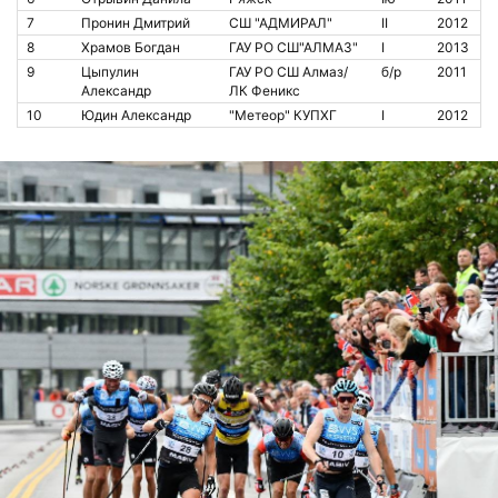
7
Пронин Дмитрий
СШ "АДМИРАЛ"
II
2012
8
Храмов Богдан
ГАУ РО СШ"АЛМАЗ"
I
2013
9
Цыпулин
ГАУ РО СШ Алмаз/
б/р
2011
Александр
ЛК Феникс
10
Юдин Александр
"Метеор" КУПХГ
I
2012