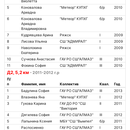
Виолетта
5
Коновалова
"Метеор" КУПХГ
б/р
2010
Ариадна
6
Коновалова
"Метеор" КУПХГ
б/р
2010
Ариадна
Владимировна
7
Кудрявцева Арина
Ряжск
I
2009
8
Лисова Ульяна
СШ "АДМИРАЛ"
I
2009
9
Наволокина
Ряжск
I
2009
Екатерина
10
Сучкова Анастасия
ГАУ РО СШ"АЛМАЗ"
III
2010
11
Фокина София
СШ "АДМИРАЛ"
III
2010
Д2, 5,2 км
- 2011-2012 г.р
П/
п
Фамилия, имя
Коллектив
Квал.
Год
1
Бадулина София
ГАУ РО СШ"АЛМАЗ"
III
2013
2
Влазнева Яна
"Метеор" КУПХГ
I
2012
3
Гукова Карина
ГАУ ДО РО "СШ
II
2011
"Виктория
4
Дягилева София
ГАУ РО СШ"АЛМАЗ"
III
2012
5
Лапынина Ксения
МБУ "СШ "Вымпел"
б/р
2011
6
Распосиенко
ГАУ РО СШ"АЛМАЗ"
I
2013