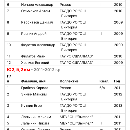
6
Нечаев Александр
Ряжск
I
2010
7
Осьмаков Артем
ГАУ ДО РО "СШ
II
2010
"Виктория
8
Рассказов Даниил
ГАУ ДО РО "СШ
I
2009
"Виктория
9
Резник Андрей
ГАУ ДО РО "СШ
III
2009
"Виктория
10
Федотов Александр
ГАУ ДО РО "СШ
II
2009
"Виктория
11
Филатов Иван
ГАУ РО СШ"АЛМАЗ"
II
2010
12
Храмов Евгений
ГАУ РО СШ"АЛМАЗ"
I
2009
Ю2, 5,2 км
- 2011-2012 г.р
П/
п
Фамилия, имя
Коллектив
Квал.
Год
1
Грибков Кирилл
Ряжск
б/р
2011
2
Зимин Максим
ГАУ ДО РО "СШ
II
2012
"Виктория
3
Куткин Егор
ГАУ ДО РО "СШ
II
2013
"Виктория
4
Лапынин Максим
МБУ "СШ "Вымпел"
I
2011
5
Лапынин Никита
МБУ "СШ "Вымпел"
III
2011
6
Отрывин Данила
Ряжск
Iю
2011