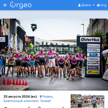
Меню
Войти
Eng
25 августа 2024 (вс)
Рязань,
Биатлонный комплекс "Алмаз"