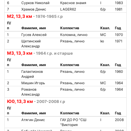
6
Сурков Николай
Красное знамя
I
1983
7
Храмов Денис
LAGER62
б/р
1981
М2, 13,3 км
- 1974-1965 г.р
П/
п
Фамилия, имя
Коллектив
Квал.
Год
1
Гусев Алексей
Коломна, лично
МС
1970
2
Щетинский
Рязань, лично
Iю
1971
Александр
М3, 13,3 км
- 1964 г.р. и старше
П/
п
Фамилия, имя
Коллектив
Квал.
Год
1
Галактионов
Рязань, лично
б/р
1960
Андрей
2
Мишин Игорь
Рязань, лично
МС
1964
3
Романов
Рязань, лично
б/р
1964
Александр
Ю0, 13,3 км
- 2007-2008 г.р
П/
п
Фамилия, имя
Коллектив
Квал.
Год
1
Атягин Денис
ГАУ ДО РО "СШ
I
2008
"Виктория