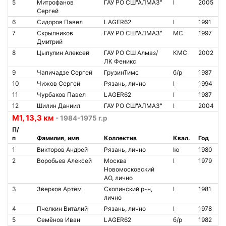
5
Митрофанов
ГАУ РО СШ"АЛМАЗ"
I
2005
Сергей
6
Сидоров Павел
LAGER62
I
1991
7
Скрыпников
ГАУ РО СШ"АЛМАЗ"
МС
1997
Дмитрий
8
Цыпулин Алексей
ГАУ РО СШ Алмаз/
КМС
2002
ЛК Феникс
9
Чапичадзе Сергей
ГрузинТимс
б/р
1987
10
Чижов Сергей
Рязань, лично
I
1994
11
Чурбаков Павел
LAGER62
I
1987
12
Шилин Даниил
ГАУ РО СШ"АЛМАЗ"
I
2004
М1, 13,3 км
- 1984-1975 г.р
П/
п
Фамилия, имя
Коллектив
Квал.
Год
1
Викторов Андрей
Рязань, лично
Iю
1980
2
Воробьев Алексей
Москва
I
1979
Новомосковский
АО, лично
3
Зверков Артём
Скопинский р-н,
I
1981
лично
4
Пчелкин Виталий
Рязань, лично
I
1978
5
Семёнов Иван
LAGER62
б/р
1982