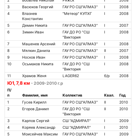
2
Бобылёв Николай
Ряжск
I
2008
3
Васюков Георгий
ГАУ РО СШ"АЛМАЗ"
I
2008
4
Влазнев
"Метеор" КУПХГ
I
2008
Константин
5
Демин Никита
ГАУ РО СШ"АЛМАЗ"
I
2007
6
Зимин Иван
ГАУ ДО РО "СШ
I
2008
"Виктория
7
Машенев Арсений
ГАУ РО СШ"АЛМАЗ"
I
2008
8
Мялкин Данила
ГАУ РО СШ"АЛМАЗ"
II
2007
9
Носков Иван
ГАУ РО СШ"АЛМАЗ"
I
2008
10
Осьмаков Никита
ГАУ ДО РО "СШ
I
2008
"Виктория
11
Храмов Женя
LAGER62
б/р
2008
Ю1, 7,8 км
- 2009-2010 г.р
П/
п
Фамилия, имя
Коллектив
Квал.
Год
1
Гусев Кирилл
ГАУ РО СШ"АЛМАЗ"
II
2010
2
Егоров Даниил
ГАУ ДО РО "СШ
II
2010
"Виктория
3
Карпов Сергей
СШ "АДМИРАЛ"
I
2009
4
Коряев Александр
СШ "АДМИРАЛ"
I
2010
5
Моисейчев Максим
ГАУ РО СШ"АЛМАЗ"
I
2009