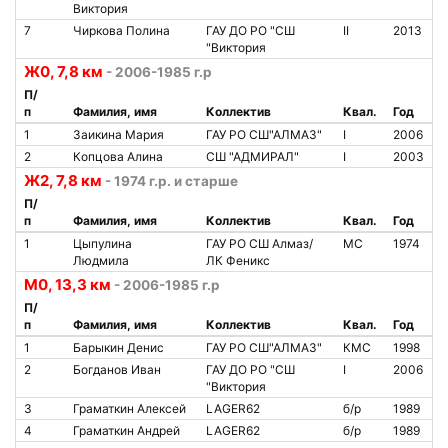
Виктория
7
Чиркова Полина
ГАУ ДО РО "СШ
II
2013
"Виктория
Ж0, 7,8 км
- 2006-1985 г.р
П/
п
Фамилия, имя
Коллектив
Квал.
Год
1
Заикина Мария
ГАУ РО СШ"АЛМАЗ"
I
2006
2
Копцова Алина
СШ "АДМИРАЛ"
I
2003
Ж2, 7,8 км
- 1974 г.р. и старше
П/
п
Фамилия, имя
Коллектив
Квал.
Год
1
Цыпулина
ГАУ РО СШ Алмаз/
МС
1974
Людмила
ЛК Феникс
М0, 13,3 км
- 2006-1985 г.р
П/
п
Фамилия, имя
Коллектив
Квал.
Год
1
Барыкин Денис
ГАУ РО СШ"АЛМАЗ"
КМС
1998
2
Богданов Иван
ГАУ ДО РО "СШ
I
2006
"Виктория
3
Граматкин Алексей
LAGER62
б/р
1989
4
Граматкин Андрей
LAGER62
б/р
1989