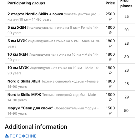
Free
Participating groups
Price
places
2 старта Nordic Skills + гонка
2500
Указать дистанцию 5
25
₽
км или 10 км – 14-90 years
5 км ЖЕН
1800
Индивидуальная гонка на 5 км – Female 14-
20
₽
90 years
5 км МУЖ
1800
Индивидуальная гонка на 5 км – Male 14-90
28
₽
years
10 км ЖЕН
1800
Индивидуальная гонка на 10 км – Male 14-
30
₽
90 years
10 км МУЖ
1800
Индивидуальная гонка на 10 км – Male 14-
28
₽
90 years
Nordic Skills ЖЕН
1800
Техника северной ходьбы – Female
28
₽
14-90 years
Nordic Skills МУЖ
1800
Техника северной ходьбы – Male
29
₽
14-90 years
Форум "Свои для своих"
1500
Образовательный Форум –
50
₽
14-90 years
Additional information
ПОЛОЖЕНИЕ