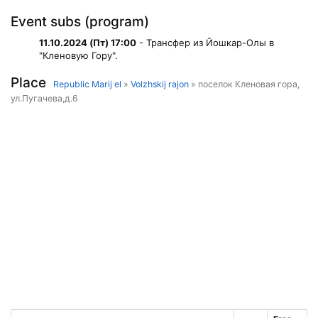
Event subs (program)
11.10.2024 (Пт) 17:00
- Трансфер из Йошкар-Олы в
"Кленовую Гору".
Place
Republic Marij el
»
Volzhskij rajon
» поселок Кленовая гора,
ул.Пугачева,д.6