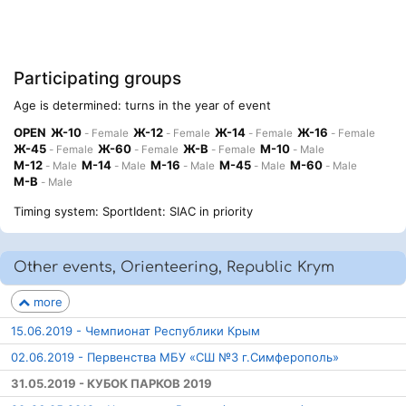
Participating groups
Age is determined: turns in the year of event
OPEN
Ж-10
Ж-12
Ж-14
Ж-16
- Female
- Female
- Female
- Female
Ж-45
Ж-60
Ж-В
М-10
- Female
- Female
- Female
- Male
М-12
М-14
М-16
М-45
М-60
- Male
- Male
- Male
- Male
- Male
М-В
- Male
Timing system: SportIdent: SIAC in priority
Other events, Orienteering, Republic Krym
more
15.06.2019 - Чемпионат Республики Крым
02.06.2019 - Первенства МБУ «СШ №3 г.Симферополь»
31.05.2019 - КУБОК ПАРКОВ 2019