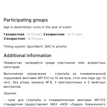
Participating groups
Age is determined: turns in the year of event
1 возрастная
2 возрастная
- 10-13 years
- 14-17 years
3 возрастная
- 18-70 years
Timing system: SportIdent: SIAC in priority
Additional information
Первенство проводятся среди участников трёх возрастных
категорий.
Выполнение упражнения - стрельба из пневматической
поршневой винтовки МР-512 на 10 метров, стоя или сидя (до 13
лет), без упора, мишень №8, 3 пристрелочных и 5 зачётных
выстрелов.
Оружие:
- пули для стрельбы и пневматические винтовки МР-512
стандартная предоставляет МБУ «ФОК «Лидер» Киржачского